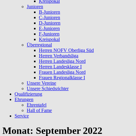
Kreispokal
Junioren
B-Junioren
C-Junioren
D-Junioren
E-Junioren
F-Junioren
Kreispokal
Überregional
Herren NOFV Oberliga Süd
Herren Verbandsliga
Herren Landesliga Nord
Herren Landesklasse I
Frauen Landesliga Nord
Frauen Regionalklasse I
Unsere Vereine
Unsere Schiedsrichter
Qualifizierung
Ehrungen
Ehrentafel
Hall of Fame
Service
Monat:
September 2022