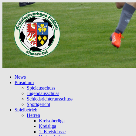
News
Präsidium
Spielausschuss
Jugendausschuss
Schiedsrichterausschuss
Sportgericht
Spielbetrieb
Herren
Kreisoberliga
Kreisliga
1. Kreisklasse