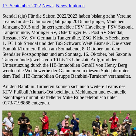
17. September 2022
News
,
News Junioren
Stendal (aju) Für die Saison 2022/2023 haben bislang zehn Vereine
Teams für die G-Junioren (Jahrgang 2016 und jünger; Mädchen
Jahrgang 2015 und jünger) gemeldet: FSV Havelberg, FSV Saxonia
Tangermünde, Möringer SV, Osterburger FC, Post SV Stendal,
Rossauer SV, SV Germania Tangerhütte, ZSG Kickers Seehausen,
1. FC Lok Stendal und der TuS Schwarz-Weiß Bismark. Die ersten
Bambini-Turniere finden am Sonnabend, 8. Oktober, auf dem
Stendaler Postsportplatz und am Sonntag, 16. Oktober, bei Saxonia
Tangermünde jeweils von 10 bis 13 Uhr statt. Aufgrund der
Unterstützung durch die HB-Immobilien GmbH von Henry Berg
werden die Wettbewerbe der G-Junioren in diesem Spieljahr unter
dem Titel „HB-Immobilien Gruppe Bambini-Turniere“ veranstaltet.
An den Bambini-Turnieren können sich auch weitere Teams des
KFV Fußball Altmark-Ost beteiligen. Meldungen und eventuelle
Nachfragen nimmt Staffelleiter Mike Rübe telefonisch unter
0173/7198868 entgegen.