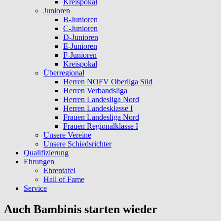
Kreispokal
Junioren
B-Junioren
C-Junioren
D-Junioren
E-Junioren
F-Junioren
Kreispokal
Überregional
Herren NOFV Oberliga Süd
Herren Verbandsliga
Herren Landesliga Nord
Herren Landesklasse I
Frauen Landesliga Nord
Frauen Regionalklasse I
Unsere Vereine
Unsere Schiedsrichter
Qualifizierung
Ehrungen
Ehrentafel
Hall of Fame
Service
Auch Bambinis starten wieder