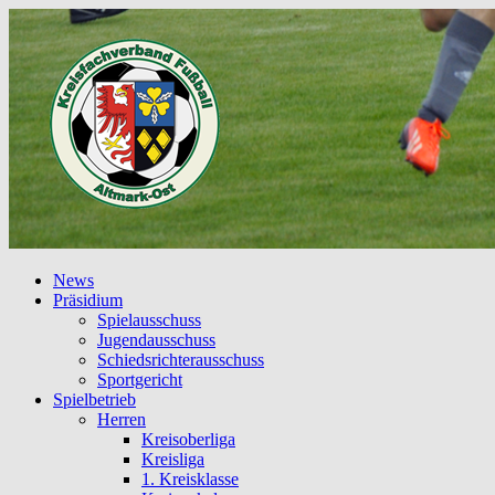
News
Präsidium
Spielausschuss
Jugendausschuss
Schiedsrichterausschuss
Sportgericht
Spielbetrieb
Herren
Kreisoberliga
Kreisliga
1. Kreisklasse