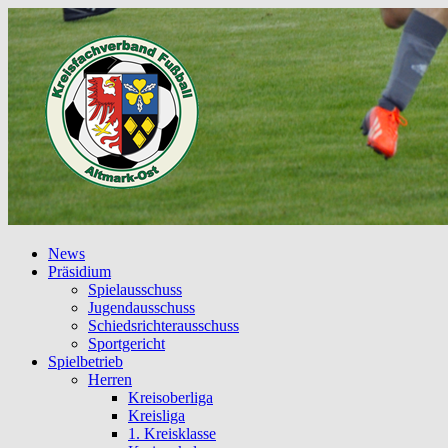
News
Präsidium
Spielausschuss
Jugendausschuss
Schiedsrichterausschuss
Sportgericht
Spielbetrieb
Herren
Kreisoberliga
Kreisliga
1. Kreisklasse