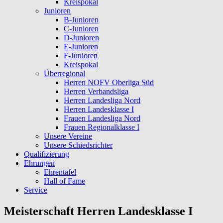
Kreispokal
Junioren
B-Junioren
C-Junioren
D-Junioren
E-Junioren
F-Junioren
Kreispokal
Überregional
Herren NOFV Oberliga Süd
Herren Verbandsliga
Herren Landesliga Nord
Herren Landesklasse I
Frauen Landesliga Nord
Frauen Regionalklasse I
Unsere Vereine
Unsere Schiedsrichter
Qualifizierung
Ehrungen
Ehrentafel
Hall of Fame
Service
Meisterschaft Herren Landesklasse I