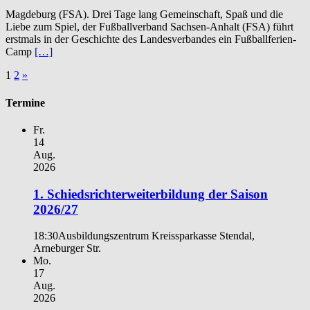
Magdeburg (FSA). Drei Tage lang Gemeinschaft, Spaß und die
Liebe zum Spiel, der Fußballverband Sachsen-Anhalt (FSA) führt
erstmals in der Geschichte des Landesverbandes ein Fußballferien-
Camp
[…]
Seitennummerierung
1
2
»
der
Termine
Beiträge
Fr.
14
Aug.
2026
1. Schiedsrichterweiterbildung der Saison
2026/27
18:30
Ausbildungszentrum Kreissparkasse Stendal,
Arneburger Str.
Mo.
17
Aug.
2026