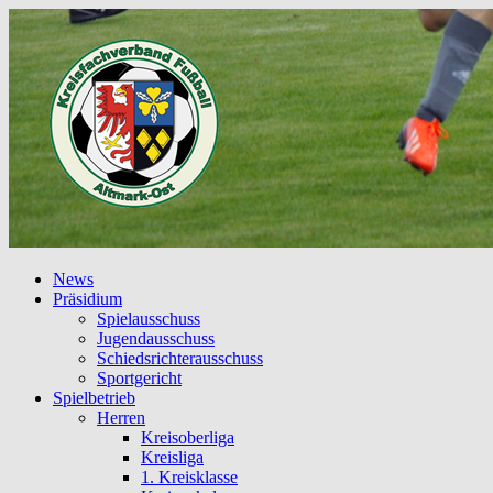
News
Präsidium
Spielausschuss
Jugendausschuss
Schiedsrichterausschuss
Sportgericht
Spielbetrieb
Herren
Kreisoberliga
Kreisliga
1. Kreisklasse