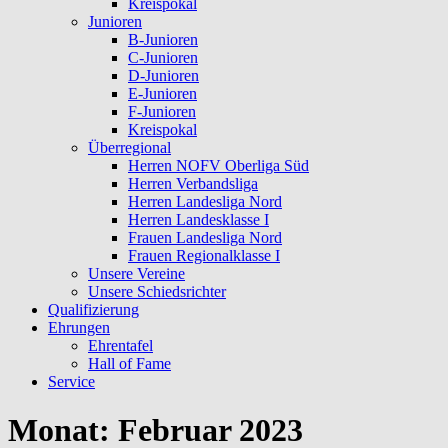
Kreispokal
Junioren
B-Junioren
C-Junioren
D-Junioren
E-Junioren
F-Junioren
Kreispokal
Überregional
Herren NOFV Oberliga Süd
Herren Verbandsliga
Herren Landesliga Nord
Herren Landesklasse I
Frauen Landesliga Nord
Frauen Regionalklasse I
Unsere Vereine
Unsere Schiedsrichter
Qualifizierung
Ehrungen
Ehrentafel
Hall of Fame
Service
Monat:
Februar 2023