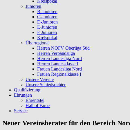
Kreispokal
Junioren
B-Junioren
C-Junioren
D-Junioren
E-Junioren
F-Junioren
Kreispokal
Überregional
Herren NOFV Oberliga Süd
Herren Verbandsliga
Herren Landesliga Nord
Herren Landesklasse I
Frauen Landesliga Nord
Frauen Regionalklasse I
Unsere Vereine
Unsere Schiedsrichter
Qualifizierung
Ehrungen
Ehrentafel
Hall of Fame
Service
Neuer Vereinsberater für den Bereich Nor