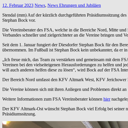
12. Februar 2023
News
,
News Ehrungen und Jubiläen
Stendal (mm) Auf der kürzlich durchgeführten Präsidiumssitzung des
Stephan Bock vor.
Die Vereinsberater des FSA, welche in die Bereiche Nord, Mitte und 
Verbandes schneller und zielgerichteter an die Vereine bringen und V
Seit dem 1. Januar fungiert der Diesdorfer Stephan Bock für den Bere
übernommen. Im Fußball ist Stephan Bock kein unbekannter, da er in D
„Ich freue mich, das Team zu verstärken und gemeinsam mit dem FSA 
Vereinen bei den vielseiteigenen Herausforderungen zu helfen und jede
will auch anderen helfen diese zu lösen“, wird Bock auf der FSA Intern
Der Bereich Nord umfasst den KFV Altmark West, KFV Jerichowe
Die Vereine können sich mit ihren Anliegen und Problemen direkt 
Weitere Informationen zum FSA Vereinsberater können
hier
nachgele
Der KFV Altmark-Ost wünscht Stephan Bock viel Erfolg bei seiner ne
Präsidiumssitzung.