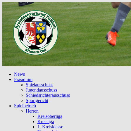
News
Präsidium
Spielausschuss
Jugendausschuss
Schiedsrichterausschuss
Sportgericht
Spielbetrieb
Herren
Kreisoberliga
Kreisliga
1. Kreisklasse