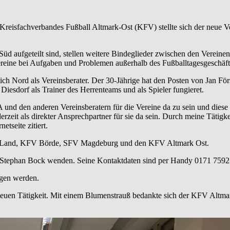
 Kreisfachverbandes Fußball Altmark-Ost (KFV) stellte sich der neue 
Süd aufgeteilt sind, stellen weitere Bindeglieder zwischen den Verein
ereine bei Aufgaben und Problemen außerhalb des Fußballtagesgeschäftes
ich Nord als Vereinsberater. Der 30-Jährige hat den Posten von Jan För
iesdorf als Trainer des Herrenteams und als Spieler fungieret.
und den anderen Vereinsberatern für die Vereine da zu sein und diese
rzeit als direkter Ansprechpartner für sie da sein. Durch meine Tätigk
etseite zitiert.
r Land, KFV Börde, SFV Magdeburg und den KFV Altmark Ost.
an Stephan Bock wenden. Seine Kontaktdaten sind per Handy 0171 759
gen werden.
uen Tätigkeit. Mit einem Blumenstrauß bedankte sich der KFV Altmark-