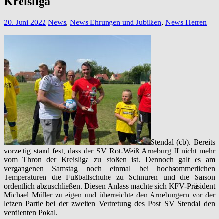
Kreisliga
20. Juni 2022
News
,
News Ehrungen und Jubiläen
,
News Herren
Stendal (cb). Bereits
vorzeitig stand fest, dass der SV Rot-Weiß Arneburg II nicht mehr
vom Thron der Kreisliga zu stoßen ist. Dennoch galt es am
vergangenen Samstag noch einmal bei hochsommerlichen
Temperaturen die Fußballschuhe zu Schnüren und die Saison
ordentlich abzuschließen. Diesen Anlass machte sich KFV-Präsident
Michael Müller zu eigen und überreichte den Arneburgern vor der
letzen Partie bei der zweiten Vertretung des Post SV Stendal den
verdienten Pokal.