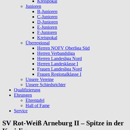
Kreispokal
Junioren
B-Junioren
C-Junioren
D-Junioren
E-Junioren
F-Junioren
Kreispokal
Überregional
Herren NOFV Oberliga Süd
Herren Verbandsliga
Herren Landesliga Nord
Herren Landesklasse I
Frauen Landesliga Nord
Frauen Regionalklasse I
Unsere Vereine
Unsere Schiedsrichter
Qualifizierung
Ehrungen
Ehrentafel
Hall of Fame
Service
SV Rot-Weiß Arneburg II – Spitze in der