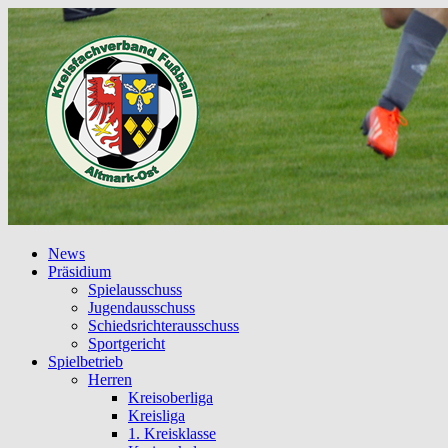
News
Präsidium
Spielausschuss
Jugendausschuss
Schiedsrichterausschuss
Sportgericht
Spielbetrieb
Herren
Kreisoberliga
Kreisliga
1. Kreisklasse