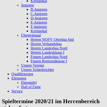
Kreispokal
Junioren
B-Junioren
C-Junioren
D-Junioren
E-Junioren
F-Junioren
Kreispokal
Überregional
Herren NOFV Oberliga Süd
Herren Verbandsliga
Herren Landesliga Nord
Herren Landesklasse I
Frauen Landesliga Nord
Frauen Regionalklasse I
Unsere Vereine
Unsere Schiedsrichter
Qualifizierung
Ehrungen
Ehrentafel
Hall of Fame
Service
Spieltermine 2020/21 im Herrenbereich