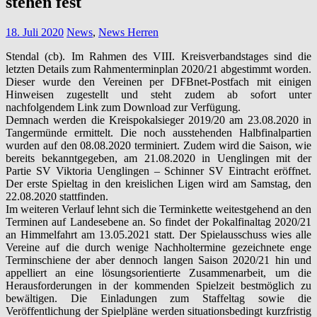
stehen fest
18. Juli 2020
News
,
News Herren
Stendal (cb). Im Rahmen des VIII. Kreisverbandstages sind die
letzten Details zum Rahmenterminplan 2020/21 abgestimmt worden.
Dieser wurde den Vereinen per DFBnet-Postfach mit einigen
Hinweisen zugestellt und steht zudem ab sofort unter
nachfolgendem Link zum Download zur Verfügung.
Demnach werden die Kreispokalsieger 2019/20 am 23.08.2020 in
Tangermünde ermittelt. Die noch ausstehenden Halbfinalpartien
wurden auf den 08.08.2020 terminiert. Zudem wird die Saison, wie
bereits bekanntgegeben, am 21.08.2020 in Uenglingen mit der
Partie SV Viktoria Uenglingen – Schinner SV Eintracht eröffnet.
Der erste Spieltag in den kreislichen Ligen wird am Samstag, den
22.08.2020 stattfinden.
Im weiteren Verlauf lehnt sich die Terminkette weitestgehend an den
Terminen auf Landesebene an. So findet der Pokalfinaltag 2020/21
an Himmelfahrt am 13.05.2021 statt. Der Spielausschuss wies alle
Vereine auf die durch wenige Nachholtermine gezeichnete enge
Terminschiene der aber dennoch langen Saison 2020/21 hin und
appelliert an eine lösungsorientierte Zusammenarbeit, um die
Herausforderungen in der kommenden Spielzeit bestmöglich zu
bewältigen. Die Einladungen zum Staffeltag sowie die
Veröffentlichung der Spielpläne werden situationsbedingt kurzfristig