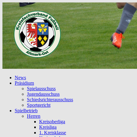
News
Präsidium
Spielausschuss
Jugendausschuss
Schiedsrichterausschuss
Sportgericht
Spielbetrieb
Herren
Kreisoberliga
Kreisliga
1. Kreisklasse