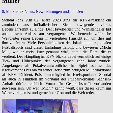
Müller
8. März 2023
News
,
News Ehrungen und Jubiläen
Stendal (cb). Am 02. März 2023 ging für KFV-Präsident ein
zumindest aus fußballerischer Sicht bewegendes viertes
Lebensjahrzehnt zu Ende. Der Havelberger und Wahlstendaler lud
aus diesem Anlass am vergangenen Wochenende zahlreiche
Wegbleiter seines Lebens in vielseitiger Hinsicht ein, um dies mit
ihm zu feiern. Viele Persönlichkeiten des lokalen und regionalen
Fußballsports sind dieser Einladung gefolgt und bewiesen „Michi
Mü“, wie er meist kurz genannt wird, damit die Ehre, die er
verdient. Der Häuptling im KFV blickte dabei vermutlich auf einige
Tief- und Höhepunkte der vergangenen zehn Jahre zurück.
Angefangen als Pokalverantwortlicher im Spielausschuss des
Kreisverbands bis hin zu seiner Reise zum heutigen Multifunktionär
als KFV-Präsident, Präsidiumsmitglied im Kreissportbund Stendal
als auch in Funktion im Vorstand des Fußballverbands Sachsen-
Anhalt dürfte reichlich Vorrat für Gesprächsstofft vorhanden
gewesen sein. Un wer „Michi“ kennt, weiß, dass dieser kaum um
Worte verlegen ist und gerne über Gott und die Welt redet.