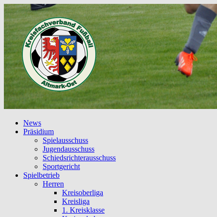
News
Präsidium
Spielausschuss
Jugendausschuss
Schiedsrichterausschuss
Sportgericht
Spielbetrieb
Herren
Kreisoberliga
Kreisliga
1. Kreisklasse