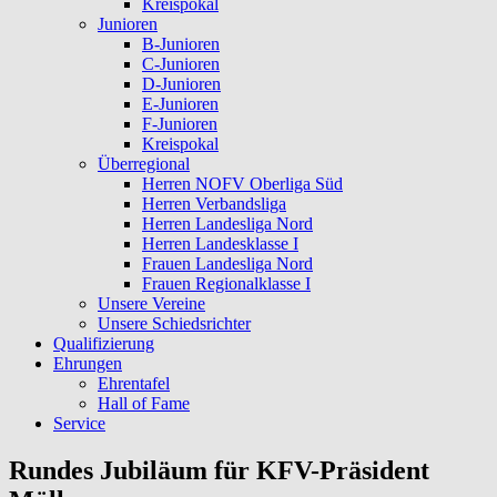
Kreispokal
Junioren
B-Junioren
C-Junioren
D-Junioren
E-Junioren
F-Junioren
Kreispokal
Überregional
Herren NOFV Oberliga Süd
Herren Verbandsliga
Herren Landesliga Nord
Herren Landesklasse I
Frauen Landesliga Nord
Frauen Regionalklasse I
Unsere Vereine
Unsere Schiedsrichter
Qualifizierung
Ehrungen
Ehrentafel
Hall of Fame
Service
Rundes Jubiläum für KFV-Präsident