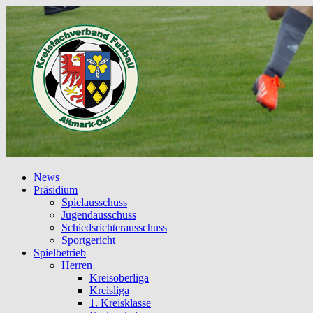
News
Präsidium
Spielausschuss
Jugendausschuss
Schiedsrichterausschuss
Sportgericht
Spielbetrieb
Herren
Kreisoberliga
Kreisliga
1. Kreisklasse