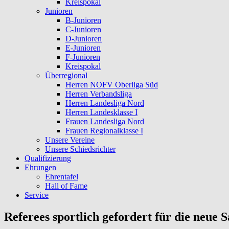
Kreispokal
Junioren
B-Junioren
C-Junioren
D-Junioren
E-Junioren
F-Junioren
Kreispokal
Überregional
Herren NOFV Oberliga Süd
Herren Verbandsliga
Herren Landesliga Nord
Herren Landesklasse I
Frauen Landesliga Nord
Frauen Regionalklasse I
Unsere Vereine
Unsere Schiedsrichter
Qualifizierung
Ehrungen
Ehrentafel
Hall of Fame
Service
Referees sportlich gefordert für die neue S