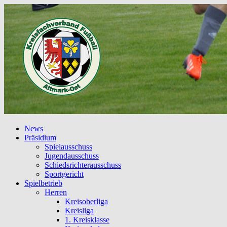
News
Präsidium
Spielausschuss
Jugendausschuss
Schiedsrichterausschuss
Sportgericht
Spielbetrieb
Herren
Kreisoberliga
Kreisliga
1. Kreisklasse