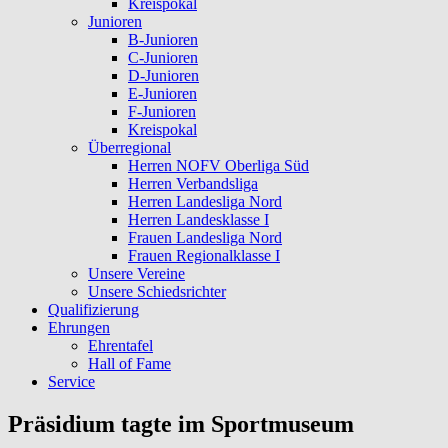
Kreispokal
Junioren
B-Junioren
C-Junioren
D-Junioren
E-Junioren
F-Junioren
Kreispokal
Überregional
Herren NOFV Oberliga Süd
Herren Verbandsliga
Herren Landesliga Nord
Herren Landesklasse I
Frauen Landesliga Nord
Frauen Regionalklasse I
Unsere Vereine
Unsere Schiedsrichter
Qualifizierung
Ehrungen
Ehrentafel
Hall of Fame
Service
Präsidium tagte im Sportmuseum