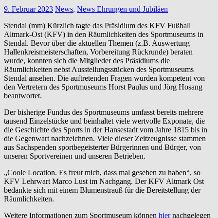
9. Februar 2023
News
,
News Ehrungen und Jubiläen
Stendal (mm) Kürzlich tagte das Präsidium des KFV Fußball
Altmark-Ost (KFV) in den Räumlichkeiten des Sportmuseums in
Stendal. Bevor über die aktuellen Themen (z.B. Auswertung
Hallenkreismeisterschaften, Vorbereitung Rückrunde) beraten
wurde, konnten sich die Mitglieder des Präsidiums die
Räumlichkeiten nebst Ausstellungsstücken des Sportmuseums
Stendal ansehen. Die auftretenden Fragen wurden kompetent von
den Vertretern des Sportmuseums Horst Paulus und Jörg Hosang
beantwortet.
Der bisherige Fundus des Sportmuseums umfasst bereits mehrere
tausend Einzelstücke und beinhaltet viele wertvolle Exponate, die
die Geschichte des Sports in der Hansestadt vom Jahre 1815 bis in
die Gegenwart nachzeichnen. Viele dieser Zeitzeugnisse stammen
aus Sachspenden sportbegeisterter Bürgerinnen und Bürger, von
unseren Sportvereinen und unseren Betrieben.
„Coole Location. Es freut mich, dass mal gesehen zu haben“, so
KFV Lehrwart Marco Lust im Nachgang. Der KFV Altmark Ost
bedankte sich mit einem Blumenstrauß für die Bereitstellung der
Räumlichkeiten.
Weitere Informationen zum Sportmuseum können
hier
nachgelegen