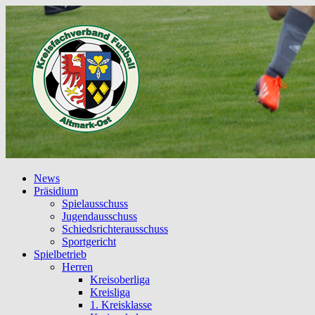
News
Präsidium
Spielausschuss
Jugendausschuss
Schiedsrichterausschuss
Sportgericht
Spielbetrieb
Herren
Kreisoberliga
Kreisliga
1. Kreisklasse