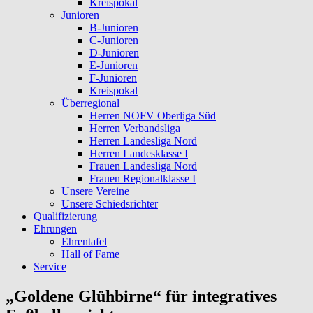
Kreispokal
Junioren
B-Junioren
C-Junioren
D-Junioren
E-Junioren
F-Junioren
Kreispokal
Überregional
Herren NOFV Oberliga Süd
Herren Verbandsliga
Herren Landesliga Nord
Herren Landesklasse I
Frauen Landesliga Nord
Frauen Regionalklasse I
Unsere Vereine
Unsere Schiedsrichter
Qualifizierung
Ehrungen
Ehrentafel
Hall of Fame
Service
„Goldene Glühbirne“ für integratives