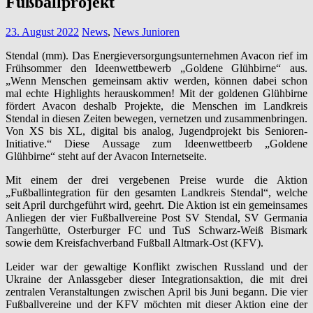
Fußballprojekt
23. August 2022
News
,
News Junioren
Stendal (mm). Das Energieversorgungsunternehmen Avacon rief im
Frühsommer den Ideenwettbewerb „Goldene Glühbirne“ aus.
„Wenn Menschen gemeinsam aktiv werden, können dabei schon
mal echte Highlights herauskommen! Mit der goldenen Glühbirne
fördert Avacon deshalb Projekte, die Menschen im Landkreis
Stendal in diesen Zeiten bewegen, vernetzen und zusammenbringen.
Von XS bis XL, digital bis analog, Jugendprojekt bis Senioren-
Initiative.“ Diese Aussage zum Ideenwettbeerb „Goldene
Glühbirne“ steht auf der Avacon Internetseite.
Mit einem der drei vergebenen Preise wurde die Aktion
„Fußballintegration für den gesamten Landkreis Stendal“, welche
seit April durchgeführt wird, geehrt. Die Aktion ist ein gemeinsames
Anliegen der vier Fußballvereine Post SV Stendal, SV Germania
Tangerhütte, Osterburger FC und TuS Schwarz-Weiß Bismark
sowie dem Kreisfachverband Fußball Altmark-Ost (KFV).
Leider war der gewaltige Konflikt zwischen Russland und der
Ukraine der Anlassgeber dieser Integrationsaktion, die mit drei
zentralen Veranstaltungen zwischen April bis Juni begann. Die vier
Fußballvereine und der KFV möchten mit dieser Aktion eine der