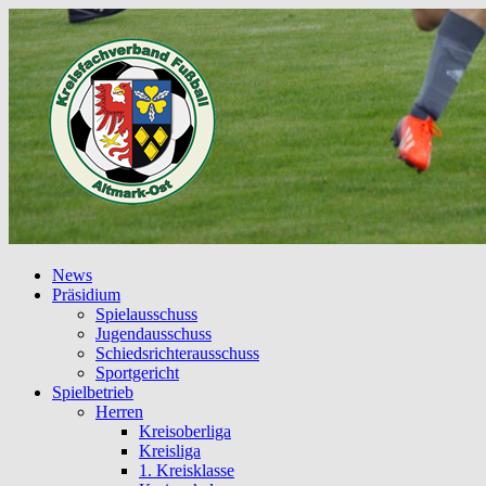
News
Präsidium
Spielausschuss
Jugendausschuss
Schiedsrichterausschuss
Sportgericht
Spielbetrieb
Herren
Kreisoberliga
Kreisliga
1. Kreisklasse