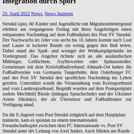
Integration durch Sport
25. April 2022
News
,
News Junioren
Stendal (aju). 60 Kinder und Jugendliche mit Migrationshintergrund
erlebten am vergangenen Freitag mit ihren Angehörigen einen
entspannten Nachmittag auf dem Fußballplatz des Post SV Stendal.
Der Nachwuchs im Alter von sechs bis 16 Jahren konnte nach Lust
und Laune in lockerer Runde ein wenig gegen den Ball treten.
Dabei stand der Spaß- und weniger der Wettkampfgedanke im
Vordergrund. Das Angebot richtete sich an alle ausländischen
Mitbürger, Geflüchtete, Asylbewerber oder Spätaussiedler.
Gemeinsam mit dem Kreisfußballverband Altmark-Ost hatten die
Fußballvereine von Germania Tangerhütte, dem Osterburger FC
und des Post SV Stendal den sportlichen Nachmittag ins Leben
gerufen. Unterstützt wurde die Veranstaltung vom Kreissportbund
und vom Landessportbund. Begrüßt wurden auf dem Postsportplatz
zudem Mechthild Bleule (inlingua Sprachschule) und der Ukrainer
Artem Sikulskyi, der als Übersetzer und Fußballtrainer zur
Verfügung stand.
Da die E-Jugend vom Post Stendal zeitgleich auf dem Hauptplatz
trainierte, kam es spontan zu einem internationalen
Freundschaftsspiel zwischen dem FC Internationale vs. Post SV
Stendal unter der Leitung von Axel Junker. Auch führten am Rande