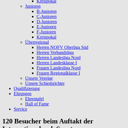
Kreispokal
Junioren
B-Junioren
C-Junioren
D-Junioren
E-Junioren
F-Junioren
Kreispokal
Überregional
Herren NOFV Oberliga Süd
Herren Verbandsliga
Herren Landesliga Nord
Herren Landesklasse I
Frauen Landesliga Nord
Frauen Regionalklasse I
Unsere Vereine
Unsere Schiedsrichter
Qualifizierung
Ehrungen
Ehrentafel
Hall of Fame
Service
120 Besucher beim Auftakt der