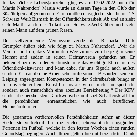
In das nächste Lebensjahrzehnt ging es am 17.02.2022 auch für
Martin Nahrendorf. Martin wurde an diesem Tage in den Club der
30-Jährigen aufgenommen. Ehrenamtlich engagiert er sich beim TuS
Schwarz-Weiß Bismark in der Öffentlichkeitsarbeit. Ab und an zieht
sich Martin auch das Trikot von Schwarz-Weiß über und steht
seinen Mann auf dem grünen Rasen.
Der stellvertretende Vereinsvorsitzende der Bismarker Dirk
Grempler äußert sich wie folgt zu Martin Nahrendorf. „Wir als
Verein sind froh, dass Martin den Weg zurück von Leipzig in seine
Heimat und zudem in seinen Heimatverein gefunden hat. Er
bekleidet bei uns in der Sektionsleitung das wichtige Ehrenamt des
Öffentlichkeitswartes und kann dabei für uns Signale nach außen
senden. Er macht seine Arbeit sehr professionell. Besonders seine in
Leipzig angeeigneten Kompetenzen in der Schreibarbeit bringt er
für uns sehr gut ein. Er ist für uns als Verein nicht nur sportlich,
sondern auch menschlich eine absolute Bereicherung.“ Der KFV
sendet die herzlichsten Glückwünsche und viel Schaffenskraft für
die persönlichen, ehrenamtlichen wie auch beruflichen
Herausforderungen.
Die genannten verdienstvollen Persönlichkeiten stehen an dieser
Stelle stellvertretend für die vielen, ehrenamtlich engagierten
Personen im Fußball, welche in den letzten Wochen einen runden
Geburtstag begingen. Auch Ihnen gelten hiermit herzlichster Dank