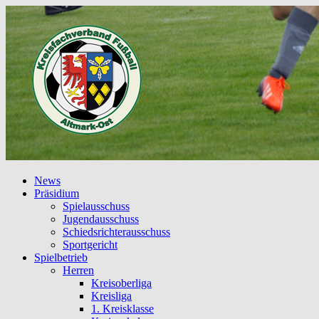
News
Präsidium
Spielausschuss
Jugendausschuss
Schiedsrichterausschuss
Sportgericht
Spielbetrieb
Herren
Kreisoberliga
Kreisliga
1. Kreisklasse