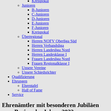
Kreispokal
Junioren
B-Junioren
C-Junioren
D-Junioren
E-Junioren
F-Junioren
Kreispokal
Überregional
Herren NOFV Oberliga Süd
Herren Verbandsliga
Herren Landesliga Nord
Herren Landesklasse I
Frauen Landesliga Nord
Frauen Regionalklasse I
Unsere Vereine
Unsere Schiedsrichter
Qualifizierung
Ehrungen
Ehrentafel
Hall of Fame
Service
Ehrenämtler mit besonderen Jubiläen