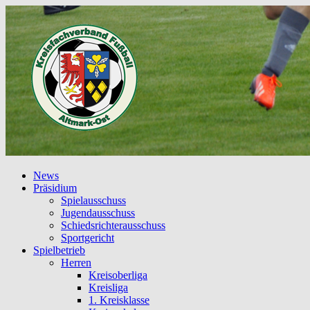
News
Präsidium
Spielausschuss
Jugendausschuss
Schiedsrichterausschuss
Sportgericht
Spielbetrieb
Herren
Kreisoberliga
Kreisliga
1. Kreisklasse