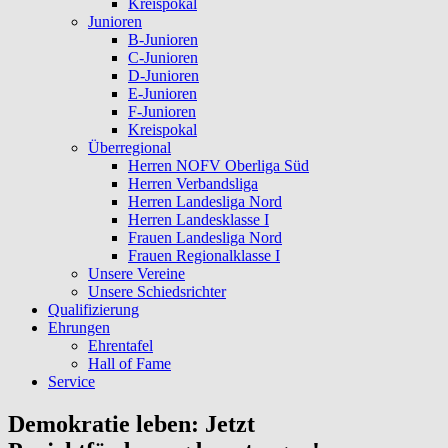
Kreispokal
Junioren
B-Junioren
C-Junioren
D-Junioren
E-Junioren
F-Junioren
Kreispokal
Überregional
Herren NOFV Oberliga Süd
Herren Verbandsliga
Herren Landesliga Nord
Herren Landesklasse I
Frauen Landesliga Nord
Frauen Regionalklasse I
Unsere Vereine
Unsere Schiedsrichter
Qualifizierung
Ehrungen
Ehrentafel
Hall of Fame
Service
Demokratie leben: Jetzt