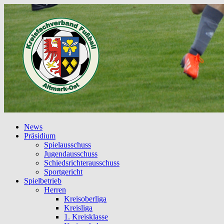
News
Präsidium
Spielausschuss
Jugendausschuss
Schiedsrichterausschuss
Sportgericht
Spielbetrieb
Herren
Kreisoberliga
Kreisliga
1. Kreisklasse