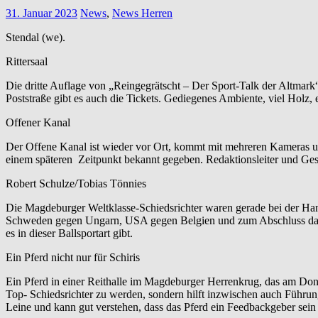
31. Januar 2023
News
,
News Herren
Stendal (we).
Rittersaal
Die dritte Auflage von „Reingegrätscht – Der Sport-Talk der Altmark“ 
Poststraße gibt es auch die Tickets. Gediegenes Ambiente, viel Holz, 
Offener Kanal
Der Offene Kanal ist wieder vor Ort, kommt mit mehreren Kameras u
einem späteren Zeitpunkt bekannt gegeben. Redaktionsleiter und Ges
Robert Schulze/Tobias Tönnies
Die Magdeburger Weltklasse-Schiedsrichter waren gerade bei der Han
Schweden gegen Ungarn, USA gegen Belgien und zum Abschluss das 
es in dieser Ballsportart gibt.
Ein Pferd nicht nur für Schiris
Ein Pferd in einer Reithalle im Magdeburger Herrenkrug, das am Donne
Top- Schiedsrichter zu werden, sondern hilft inzwischen auch Führun
Leine und kann gut verstehen, dass das Pferd ein Feedbackgeber sein