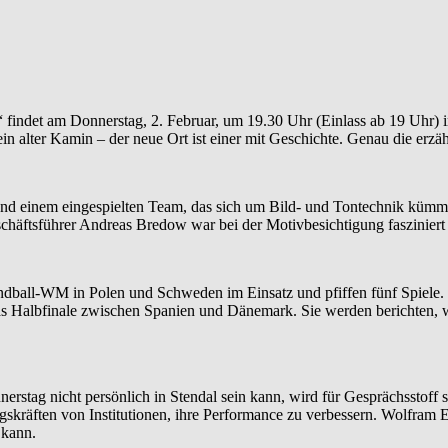
findet am Donnerstag, 2. Februar, um 19.30 Uhr (Einlass ab 19 Uhr) im R
ein alter Kamin – der neue Ort ist einer mit Geschichte. Genau die erzä
nd einem eingespielten Team, das sich um Bild- und Tontechnik kümme
chäftsführer Andreas Bredow war bei der Motivbesichtigung fasziniert
dball-WM in Polen und Schweden im Einsatz und pfiffen fünf Spiele. S
Halbfinale zwischen Spanien und Dänemark. Sie werden berichten, w
rstag nicht persönlich in Stendal sein kann, wird für Gesprächsstoff 
gskräften von Institutionen, ihre Performance zu verbessern. Wolfram E
 kann.