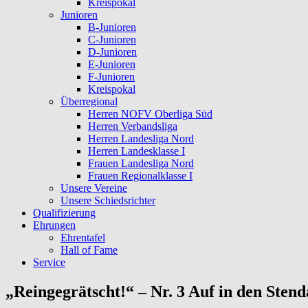
Kreispokal
Junioren
B-Junioren
C-Junioren
D-Junioren
E-Junioren
F-Junioren
Kreispokal
Überregional
Herren NOFV Oberliga Süd
Herren Verbandsliga
Herren Landesliga Nord
Herren Landesklasse I
Frauen Landesliga Nord
Frauen Regionalklasse I
Unsere Vereine
Unsere Schiedsrichter
Qualifizierung
Ehrungen
Ehrentafel
Hall of Fame
Service
„Reingegrätscht!“ – Nr. 3 Auf in den Stend