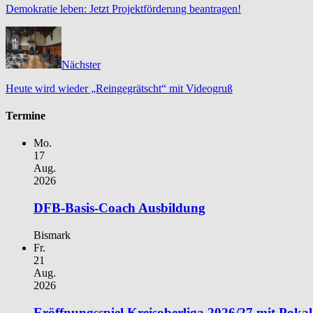
Demokratie leben: Jetzt Projektförderung beantragen!
Nächster
Heute wird wieder „Reingegrätscht“ mit Videogruß
Termine
Mo.
17
Aug.
2026
DFB-Basis-Coach Ausbildung
Bismark
Fr.
21
Aug.
2026
Eröffnungsspiel Kreisoberliga 2026/27 mit Poka