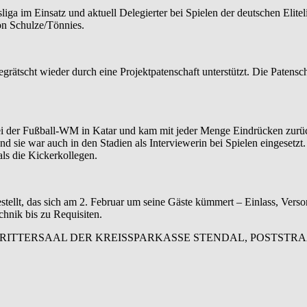
ga im Einsatz und aktuell Delegierter bei Spielen der deutschen Elitel
von Schulze/Tönnies.
egrätscht wieder durch eine Projektpatenschaft unterstützt. Die Patens
er Fußball-WM in Katar und kam mit jeder Menge Eindrücken zurück, d
nd sie war auch in den Stadien als Interviewerin bei Spielen eingesetzt
ls die Kickerkollegen.
tellt, das sich am 2. Februar um seine Gäste kümmert – Einlass, Vers
echnik bis zu Requisiten.
, RITTERSAAL DER KREISSPARKASSE STENDAL, POSTSTRA