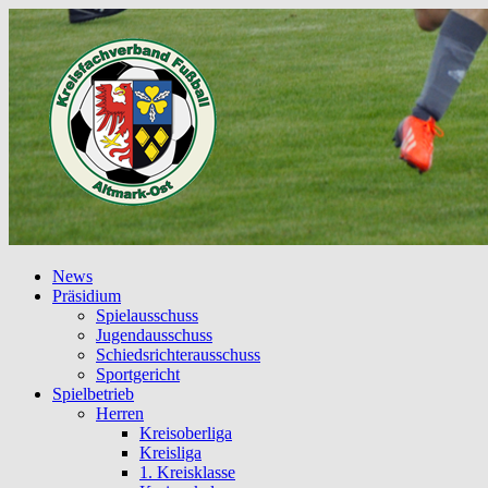
News
Präsidium
Spielausschuss
Jugendausschuss
Schiedsrichterausschuss
Sportgericht
Spielbetrieb
Herren
Kreisoberliga
Kreisliga
1. Kreisklasse