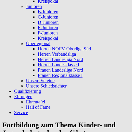
Kreispokal
Junioren
B-Junioren
C-Junioren
D-Junioren
E-Junioren
F-Junioren
Kreispokal
Überregional
Herren NOFV Oberliga Süd
Herren Verbandsliga
Herren Landesliga Nord
Herren Landesklasse I
Frauen Landesliga Nord
Frauen Regionalklasse I
Unsere Vereine
Unsere Schiedsrichter
Qualifizierung
Ehrungen
Ehrentafel
Hall of Fame
Service
Fortbildung zum Thema Kinder- und