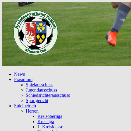
News
Präsidium
Spielausschuss
Jugendausschuss
Schiedsrichterausschuss
Sportgericht
Spielbetrieb
Herren
Kreisoberliga
Kreisliga
1. Kreisklasse