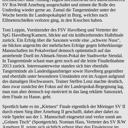
SV Rot-Weiß Arneburg ausgeschaltet und nimmt die Rolle des
Underdog wieder gerne an. Zumal die Tangermünder unter der
Woche bereits ihr Landespokalspiel in Burg, welches nach
Elfmeterschießen verloren ging, in den Knochen haben.
Toni Leppin, Vorsitzender des FSV Havelberg und Vertreter der
SpG Havelberg/Kamern, blickte auf ein kräftezehrendes Halbfinale
zurück. Ein Erfolg über die Saxonen werde eine „schwere Nuss“,
sie blicken angesichts der mehrfachen Erfolge gegen höherklassige
Mannschaften im Pokalverlauf dennoch optimistisch auf das
anstehende Duell im Altmark-Strom-Pokal der Stadtwerke Stendal.
In Tangermünde schaut man gern noch auf die letzte Finalteilnahme
2013 zurück. Interessanterweise standen sich hier ebenfalls
Tangermünde als Landesligaaufsteiger sowie Havelberg gegenüber
und ebenfalls unter besonderen Umständen erst im August aufgrund
des damaligen Hochwassers. Trainer Steffen Lenz machte deutlich,
dass zwar zunächst der Fokus auf der Landespokal-Begegnung lag,
man nun aber dennoch top motiviert in das lang erklärte Saisonziel,
dem Finale zu Hause, geht.
Sportlich hatte es im „Kleinen“ Finale eigentlich der Möringer SV II
durch einen Sieg über Arneburg II geschafft, dabei aber dabei zu
viele Spieler aus der 1. Mannschaft eingesetzt und verlor somit am
„Grünen Tisch“ (Sportgericht). Norman Hass, Vertreter des SV R/W
Arneburg II, zeigte sich sichtlich erfreut über den Finaleinzug im