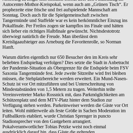
Autocenter-Mothor-Kreispokal, wenn auch am „Grünen Tisch“. Er
prophezeite eine frische und frei aufspielende Mannschaft am
Sonntag. Doch auch für die Spielgemeinschaft zwischen
Tangermünde und Staffelde war es kein herkömmlicher Einzug ins
Pokalfinale. Per Freilos zogen sie kampflos ins Finale und hätten
sich lieber ein richtiges Halbfinale gewünscht. Nichtsdestotrotz
überwiegt natürlich die Freude. Man überlässt dem
Kreisligaaufsteiger aus Arneburg die Favoritenrolle, so Norman
Hanft.
Warum dürfen eigentlich nur 650 Besucher den im Kreis sehr
beliebten Endspieltag verfolgen? Dies setzte die Stadt in Anbetracht
der Pandemie-Situation als Obergrenze für die Endspiele beim FSV
Saxonia Tangermünde fest. Jede zweite Sitzreihe wird frei bleiben
müssen, die Stehplatzbereiche werden erweitert. Ein Mund-Nasen-
Schutz ist vor Ort mitzuführen und bei Unterschreitung von
Mindestabständen von 1,5 Metern zu tragen. Weiterhin teilte
Vereinsvertreter Marko Rossnick mit, dass Parkmöglichkeiten am
Schützenplatz und dem MTV-Platz hinter dem Stadion zur
Verfügung stehen werden. Parkeinweiser werden die Gäste vor Ort
leiten. Wohl mittlerweile als feste Größe in Sachen Moderation im
Fußballkreis etabliert, wurde Christian Sprenger in puncto
Stadionsprecher von den Gastgebern arrangiert.
Pokalverantwortlicher Tobias Petzke weist noch einmal
ausdrücklich darauf hin, dass Gäste die geltenden