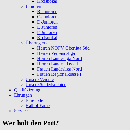
Kreispokal
Junioren
B-Junioren
C-Junioren
D-Junioren
E-Junioren
F-Junioren
Kreispokal
Überregional
Herren NOFV Oberliga Süd
Herren Verbandsliga
Herren Landesliga Nord
Herren Landesklasse I
Frauen Landesliga Nord
Frauen Regionalklasse I
Unsere Vereine
Unsere Schiedsrichter
Qualifizierung
Ehrungen
Ehrentafel
Hall of Fame
Service
Wer holt den Pott?