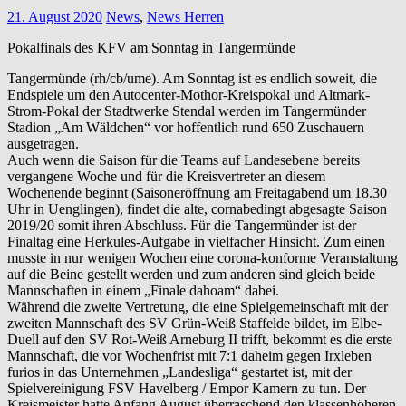
21. August 2020
News
,
News Herren
Pokalfinals des KFV am Sonntag in Tangermünde
Tangermünde (rh/cb/ume). Am Sonntag ist es endlich soweit, die
Endspiele um den Autocenter-Mothor-Kreispokal und Altmark-
Strom-Pokal der Stadtwerke Stendal werden im Tangermünder
Stadion „Am Wäldchen“ vor hoffentlich rund 650 Zuschauern
ausgetragen.
Auch wenn die Saison für die Teams auf Landesebene bereits
vergangene Woche und für die Kreisvertreter an diesem
Wochenende beginnt (Saisoneröffnung am Freitagabend um 18.30
Uhr in Uenglingen), findet die alte, cornabedingt abgesagte Saison
2019/20 somit ihren Abschluss. Für die Tangermünder ist der
Finaltag eine Herkules-Aufgabe in vielfacher Hinsicht. Zum einen
musste in nur wenigen Wochen eine corona-konforme Veranstaltung
auf die Beine gestellt werden und zum anderen sind gleich beide
Mannschaften in einem „Finale dahoam“ dabei.
Während die zweite Vertretung, die eine Spielgemeinschaft mit der
zweiten Mannschaft des SV Grün-Weiß Staffelde bildet, im Elbe-
Duell auf den SV Rot-Weiß Arneburg II trifft, bekommt es die erste
Mannschaft, die vor Wochenfrist mit 7:1 daheim gegen Irxleben
furios in das Unternehmen „Landesliga“ gestartet ist, mit der
Spielvereinigung FSV Havelberg / Empor Kamern zu tun. Der
Kreismeister hatte Anfang August überraschend den klassenhöheren