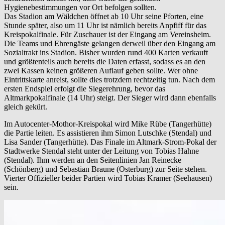
Hygienebestimmungen vor Ort befolgen sollten.
Das Stadion am Wäldchen öffnet ab 10 Uhr seine Pforten, eine
Stunde später, also um 11 Uhr ist nämlich bereits Anpfiff für das
Kreispokalfinale. Für Zuschauer ist der Eingang am Vereinsheim.
Die Teams und Ehrengäste gelangen derweil über den Eingang am
Sozialtrakt ins Stadion. Bisher wurden rund 400 Karten verkauft
und größtenteils auch bereits die Daten erfasst, sodass es an den
zwei Kassen keinen größeren Auflauf geben sollte. Wer ohne
Eintrittskarte anreist, sollte dies trotzdem rechtzeitig tun. Nach dem
ersten Endspiel erfolgt die Siegerehrung, bevor das
Altmarkpokalfinale (14 Uhr) steigt. Der Sieger wird dann ebenfalls
gleich gekürt.
Im Autocenter-Mothor-Kreispokal wird Mike Rübe (Tangerhütte)
die Partie leiten. Es assistieren ihm Simon Lutschke (Stendal) und
Lisa Sander (Tangerhütte). Das Finale im Altmark-Strom-Pokal der
Stadtwerke Stendal steht unter der Leitung von Tobias Hahne
(Stendal). Ihm werden an den Seitenlinien Jan Reinecke
(Schönberg) und Sebastian Braune (Osterburg) zur Seite stehen.
Vierter Offizieller beider Partien wird Tobias Kramer (Seehausen)
sein.