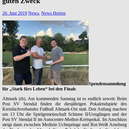
guten Zweck
20. Juni 2019
News
,
News Herren
Spendensammlung
für „Stark fürs Leben“ bei den Finals
Altmark (rh). Am kommenden Samstag ist es endlich soweit: Beim
Post SV Stendal finden die diesjährigen Pokalendspiele des
Kreisfachverbandes Fußball Altmark-Ost statt. Den Anfang machen
um 13 Uhr die Spielgemeinschaft Schinne II/Uenglingen und der
Post SV Stendal II im Autocenter-Mothor-Kreispokal. Im Anschluss
steigt dann zwischen Medizin Uchtspringe und Rot-Weiß Arneburg