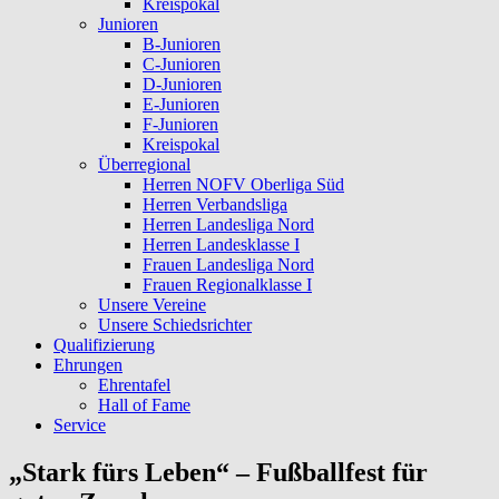
Kreispokal
Junioren
B-Junioren
C-Junioren
D-Junioren
E-Junioren
F-Junioren
Kreispokal
Überregional
Herren NOFV Oberliga Süd
Herren Verbandsliga
Herren Landesliga Nord
Herren Landesklasse I
Frauen Landesliga Nord
Frauen Regionalklasse I
Unsere Vereine
Unsere Schiedsrichter
Qualifizierung
Ehrungen
Ehrentafel
Hall of Fame
Service
„Stark fürs Leben“ – Fußballfest für