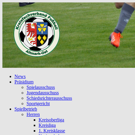
News
Präsidium
Spielausschuss
Jugendausschuss
Schiedsrichterausschuss
Sportgericht
Spielbetrieb
Herren
Kreisoberliga
Kreisliga
1. Kreisklasse