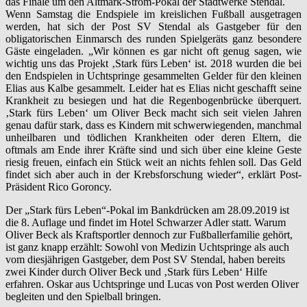
das Finale um den Altmark-Strom-Pokal der Stadtwerke Stendal.
Wenn Samstag die Endspiele im kreislichen Fußball ausgetragen
werden, hat sich der Post SV Stendal als Gastgeber für den
obligatorischen Einmarsch des runden Spielgeräts ganz besondere
Gäste eingeladen. „Wir können es gar nicht oft genug sagen, wie
wichtig uns das Projekt ‚Stark fürs Leben‘ ist. 2018 wurden die bei
den Endspielen in Uchtspringe gesammelten Gelder für den kleinen
Elias aus Kalbe gesammelt. Leider hat es Elias nicht geschafft seine
Krankheit zu besiegen und hat die Regenbogenbrücke überquert.
‚Stark fürs Leben‘ um Oliver Beck macht sich seit vielen Jahren
genau dafür stark, dass es Kindern mit schwerwiegenden, manchmal
unheilbaren und tödlichen Krankheiten oder deren Eltern, die
oftmals am Ende ihrer Kräfte sind und sich über eine kleine Geste
riesig freuen, einfach ein Stück weit an nichts fehlen soll. Das Geld
findet sich aber auch in der Krebsforschung wieder“, erklärt Post-
Präsident Rico Goroncy.
Der „Stark fürs Leben“-Pokal im Bankdrücken am 28.09.2019 ist
die 8. Auflage und findet im Hotel Schwarzer Adler statt. Warum
Oliver Beck als Kraftsportler dennoch zur Fußballerfamilie gehört,
ist ganz knapp erzählt: Sowohl von Medizin Uchtspringe als auch
vom diesjährigen Gastgeber, dem Post SV Stendal, haben bereits
zwei Kinder durch Oliver Beck und ‚Stark fürs Leben‘ Hilfe
erfahren. Oskar aus Uchtspringe und Lucas von Post werden Oliver
begleiten und den Spielball bringen.