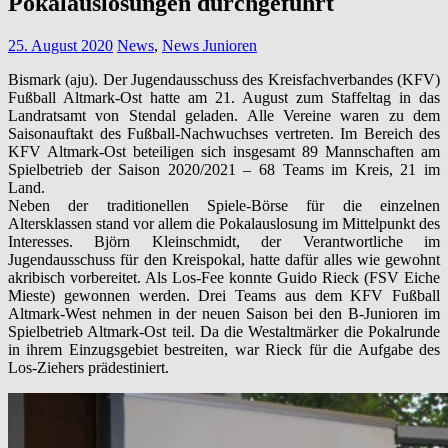
Pokalauslosungen durchgeführt
25. August 2020
News
,
News Junioren
Bismark (aju). Der Jugendausschuss des Kreisfachverbandes (KFV)
Fußball Altmark-Ost hatte am 21. August zum Staffeltag in das
Landratsamt von Stendal geladen. Alle Vereine waren zu dem
Saisonauftakt des Fußball-Nachwuchses vertreten. Im Bereich des
KFV Altmark-Ost beteiligen sich insgesamt 89 Mannschaften am
Spielbetrieb der Saison 2020/2021 – 68 Teams im Kreis, 21 im
Land.
Neben der traditionellen Spiele-Börse für die einzelnen
Altersklassen stand vor allem die Pokalauslosung im Mittelpunkt des
Interesses. Björn Kleinschmidt, der Verantwortliche im
Jugendausschuss für den Kreispokal, hatte dafür alles wie gewohnt
akribisch vorbereitet. Als Los-Fee konnte Guido Rieck (FSV Eiche
Mieste) gewonnen werden. Drei Teams aus dem KFV Fußball
Altmark-West nehmen in der neuen Saison bei den B-Junioren im
Spielbetrieb Altmark-Ost teil. Da die Westaltmärker die Pokalrunde
in ihrem Einzugsgebiet bestreiten, war Rieck für die Aufgabe des
Los-Ziehers prädestiniert.