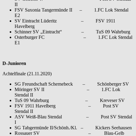
II
FSV Saxonia Tangermünde II – 1.FC Lok Stendal
E2
SV Eintracht Lüderitz – FSV 1911
Havelberg
Schinner SV „Eintracht“ – TuS 09 Wahrburg
Osterburger FC – 1.FC Lok Stendal
E1
D-Junioren
Achtelfinale (21.11.2020)
SG Freundschaft Schernebeck – Schönberger SV
Möringer SV II – 1.FC Lok
Stendal II
TuS 09 Wahrburg – Kreveser SV
FSV 1911 Havelberg – Post SV
Stendal II
ASV Weiß-Blau Stendal – Post SV Stendal
I
SG Tabgermünde II/Schönh./Kl. – Kickers Seehausen
Rossauer SV – Blau-Gelb