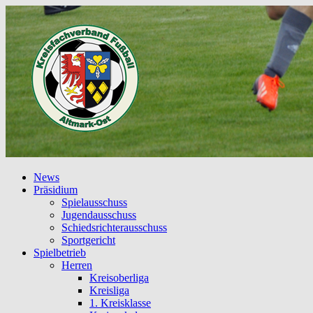
News
Präsidium
Spielausschuss
Jugendausschuss
Schiedsrichterausschuss
Sportgericht
Spielbetrieb
Herren
Kreisoberliga
Kreisliga
1. Kreisklasse