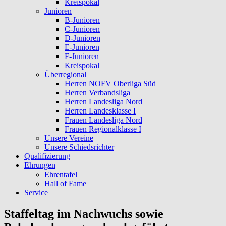
Kreispokal
Junioren
B-Junioren
C-Junioren
D-Junioren
E-Junioren
F-Junioren
Kreispokal
Überregional
Herren NOFV Oberliga Süd
Herren Verbandsliga
Herren Landesliga Nord
Herren Landesklasse I
Frauen Landesliga Nord
Frauen Regionalklasse I
Unsere Vereine
Unsere Schiedsrichter
Qualifizierung
Ehrungen
Ehrentafel
Hall of Fame
Service
Staffeltag im Nachwuchs sowie