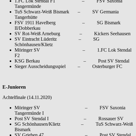
1.FC Lok Stendal F1 – FSV Saxonia
Tangermünde
TuS Schwarz-Weiß Bismark – SV Germania
Tangerhütte
FSV 1911 Havelberg – SG Bismark
II/Dobberkau
SV Rot-Weiß Arneburg – Kickers Seehausen
SV Eintracht Lüderitz – SG
Schönhausen/Klietz
Möringer SV – 1.FC Lok Stendal
F2
KSG Berkau – Post SV Stendal
Sieger Ausscheidungsspiel – Osterburger FC
E-Junioren
Achtelfinale (14.11.2020)
Möringer SV – FSV Saxonia
Tangermünde I
Post SV Stendal I – Rossauer SV
SG Schönhausen/Klietz – TuS Schwarz-Weiß
Bismark
SV Grieben 47 – Post SV Stendal