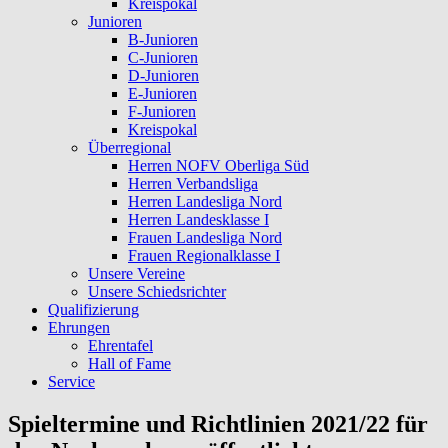
Kreispokal
Junioren
B-Junioren
C-Junioren
D-Junioren
E-Junioren
F-Junioren
Kreispokal
Überregional
Herren NOFV Oberliga Süd
Herren Verbandsliga
Herren Landesliga Nord
Herren Landesklasse I
Frauen Landesliga Nord
Frauen Regionalklasse I
Unsere Vereine
Unsere Schiedsrichter
Qualifizierung
Ehrungen
Ehrentafel
Hall of Fame
Service
Spieltermine und Richtlinien 2021/22 für