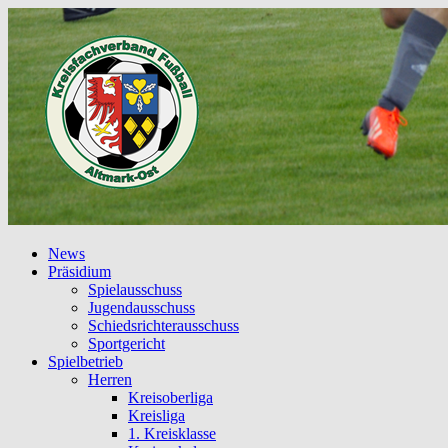
News
Präsidium
Spielausschuss
Jugendausschuss
Schiedsrichterausschuss
Sportgericht
Spielbetrieb
Herren
Kreisoberliga
Kreisliga
1. Kreisklasse