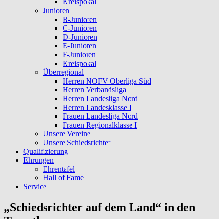
Kreispokal
Junioren
B-Junioren
C-Junioren
D-Junioren
E-Junioren
F-Junioren
Kreispokal
Überregional
Herren NOFV Oberliga Süd
Herren Verbandsliga
Herren Landesliga Nord
Herren Landesklasse I
Frauen Landesliga Nord
Frauen Regionalklasse I
Unsere Vereine
Unsere Schiedsrichter
Qualifizierung
Ehrungen
Ehrentafel
Hall of Fame
Service
„Schiedsrichter auf dem Land“ in den