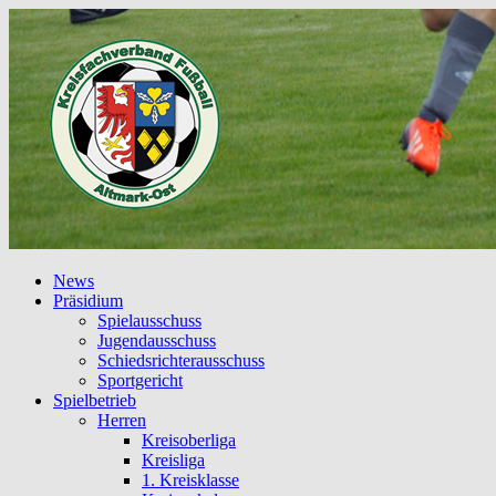
News
Präsidium
Spielausschuss
Jugendausschuss
Schiedsrichterausschuss
Sportgericht
Spielbetrieb
Herren
Kreisoberliga
Kreisliga
1. Kreisklasse