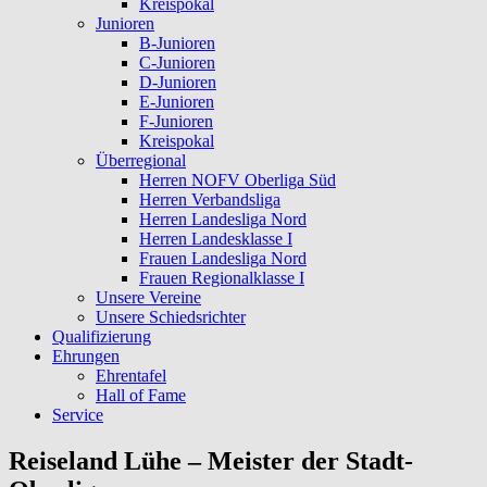
Kreispokal
Junioren
B-Junioren
C-Junioren
D-Junioren
E-Junioren
F-Junioren
Kreispokal
Überregional
Herren NOFV Oberliga Süd
Herren Verbandsliga
Herren Landesliga Nord
Herren Landesklasse I
Frauen Landesliga Nord
Frauen Regionalklasse I
Unsere Vereine
Unsere Schiedsrichter
Qualifizierung
Ehrungen
Ehrentafel
Hall of Fame
Service
Reiseland Lühe – Meister der Stadt-