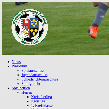
News
Präsidium
Spielausschuss
Jugendausschuss
Schiedsrichterausschuss
Sportgericht
Spielbetrieb
Herren
Kreisoberliga
Kreisliga
1. Kreisklasse