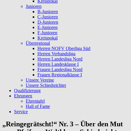
Kreispokal
Junioren
B-Junioren
C-Junioren
D-Junioren
E-Junioren
F-Junioren
Kreispokal
Überregional
Herren NOFV Oberliga Süd
Herren Verbandsliga
Herren Landesliga Nord
Herren Landesklasse I
Frauen Landesliga Nord
Frauen Regionalklasse I
Unsere Vereine
Unsere Schiedsrichter
Qualifizierung
Ehrungen
Ehrentafel
Hall of Fame
Service
„Reingegrätscht!“ Nr. 3 – Über den Mut