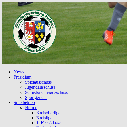
News
Präsidium
Spielausschuss
Jugendausschuss
Schiedsrichterausschuss
Sportgericht
Spielbetrieb
Herren
Kreisoberliga
Kreisliga
1. Kreisklasse