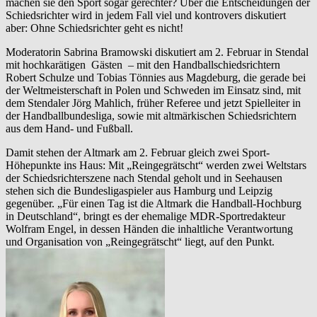
machen sie den Sport sogar gerechter? Über die Entscheidungen der
Schiedsrichter wird in jedem Fall viel und kontrovers diskutiert
aber: Ohne Schiedsrichter geht es nicht!
Moderatorin Sabrina Bramowski diskutiert am 2. Februar in Stendal
mit hochkarätigen Gästen – mit den Handballschiedsrichtern
Robert Schulze und Tobias Tönnies aus Magdeburg, die gerade bei
der Weltmeisterschaft in Polen und Schweden im Einsatz sind, mit
dem Stendaler Jörg Mahlich, früher Referee und jetzt Spielleiter in
der Handballbundesliga, sowie mit altmärkischen Schiedsrichtern
aus dem Hand- und Fußball.
Damit stehen der Altmark am 2. Februar gleich zwei Sport-
Höhepunkte ins Haus: Mit „Reingegrätscht“ werden zwei Weltstars
der Schiedsrichterszene nach Stendal geholt und in Seehausen
stehen sich die Bundesligaspieler aus Hamburg und Leipzig
gegenüber. „Für einen Tag ist die Altmark die Handball-Hochburg
in Deutschland“, bringt es der ehemalige MDR-Sportredakteur
Wolfram Engel, in dessen Händen die inhaltliche Verantwortung
und Organisation von „Reingegrätscht“ liegt, auf den Punkt.