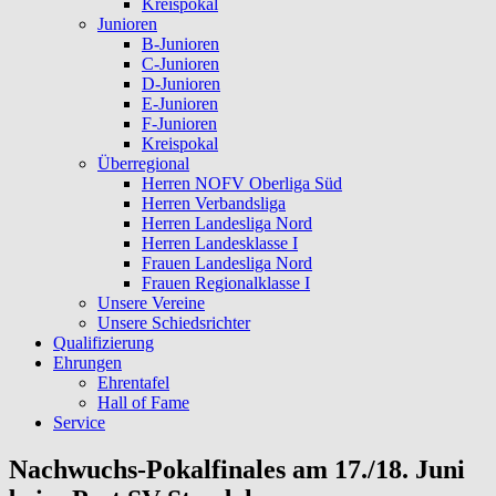
Kreispokal
Junioren
B-Junioren
C-Junioren
D-Junioren
E-Junioren
F-Junioren
Kreispokal
Überregional
Herren NOFV Oberliga Süd
Herren Verbandsliga
Herren Landesliga Nord
Herren Landesklasse I
Frauen Landesliga Nord
Frauen Regionalklasse I
Unsere Vereine
Unsere Schiedsrichter
Qualifizierung
Ehrungen
Ehrentafel
Hall of Fame
Service
Nachwuchs-Pokalfinales am 17./18. Juni