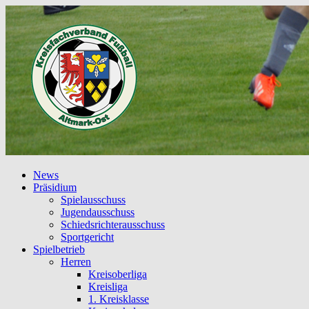
News
Präsidium
Spielausschuss
Jugendausschuss
Schiedsrichterausschuss
Sportgericht
Spielbetrieb
Herren
Kreisoberliga
Kreisliga
1. Kreisklasse