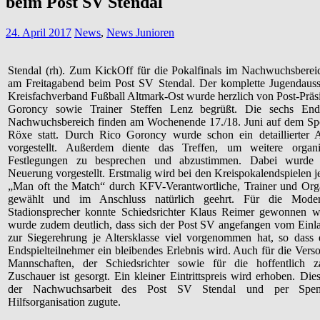
beim Post SV Stendal
24. April 2017
News
,
News Junioren
Stendal (rh). Zum KickOff für die Pokalfinals im Nachwuchsbere
am Freitagabend beim Post SV Stendal. Der komplette Jugendauss
Kreisfachverband Fußball Altmark-Ost wurde herzlich von Post-Präs
Goroncy sowie Trainer Steffen Lenz begrüßt. Die sechs End
Nachwuchsbereich finden am Wochenende 17./18. Juni auf dem Spo
Röxe statt. Durch Rico Goroncy wurde schon ein detaillierter A
vorgestellt. Außerdem diente das Treffen, um weitere organis
Festlegungen zu besprechen und abzustimmen. Dabei wurde 
Neuerung vorgestellt. Erstmalig wird bei den Kreispokalendspielen je
„Man oft the Match“ durch KFV-Verantwortliche, Trainer und Org
gewählt und im Anschluss natürlich geehrt. Für die Moder
Stadionsprecher konnte Schiedsrichter Klaus Reimer gewonnen w
wurde zudem deutlich, dass sich der Post SV angefangen vom Einla
zur Siegerehrung je Altersklasse viel vorgenommen hat, so dass 
Endspielteilnehmer ein bleibendes Erlebnis wird. Auch für die Vers
Mannschaften, der Schiedsrichter sowie für die hoffentlich za
Zuschauer ist gesorgt. Ein kleiner Eintrittspreis wird erhoben. Di
der Nachwuchsarbeit des Post SV Stendal und per Spen
Hilfsorganisation zugute.