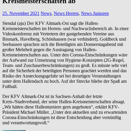
Kreismeisterschaften ab
25. November 2021
News
,
News Herren
,
News Junioren
Stendal (aju) Der KFV Altmark-Ost sagt die Hallen-
Kreismeisterschaften im Herren- und Nachwuchsbereich ab. In einer
Videokonferenz mit Vertretern der gastgebenden Vereine aus
Bismark, Havelberg, Schönhausen (war verhindert), Goldbeck und
Seehausen sprachen sich die Beteiligten am Donnerstagabend mit
großer Mehrheit gegen die Austragung von Hallen-
Kreismeisterschaften aus. Unter den Corona-Einschränkungen wäre
der Aufwand zur Umsetzung von Hygiene-Konzepten (2G-Regel,
Team- und Zuschauerbeschränkungen) zu groß. Es müsste sehr viel
auf die Sicherheit der beteiligten Personen geachtet werden und das
Risiko der Ansteckungsgefahr sei bei derartigen Veranstaltungen
unter dem Hallendach zu hoch. Auf der Strecke bliebe der Spaß am
Fußball.
Der KFV Altmark-Ost ist in Sachsen-Anhalt der letzte
Kreis-/Stadtverband, der seine Hallen-Kreismeisterschaften absagt.
„Wir hätten diese Hallenturniere gern angeboten“, erklärt KFV-
Präsident Michael Müller. „Unter den aktuellen und zu erwartenden
Corona-Einschränkungen ist diese Entscheidung aber vernünftig
und verantwortungsvoll.“