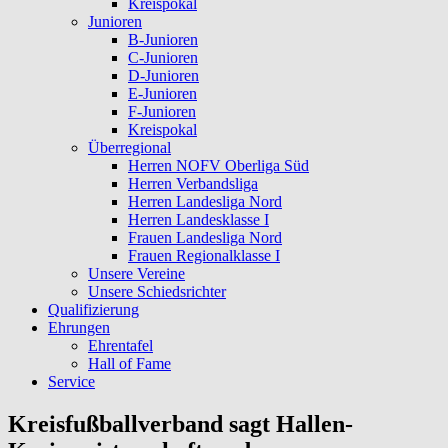
Kreispokal
Junioren
B-Junioren
C-Junioren
D-Junioren
E-Junioren
F-Junioren
Kreispokal
Überregional
Herren NOFV Oberliga Süd
Herren Verbandsliga
Herren Landesliga Nord
Herren Landesklasse I
Frauen Landesliga Nord
Frauen Regionalklasse I
Unsere Vereine
Unsere Schiedsrichter
Qualifizierung
Ehrungen
Ehrentafel
Hall of Fame
Service
Kreisfußballverband sagt Hallen-