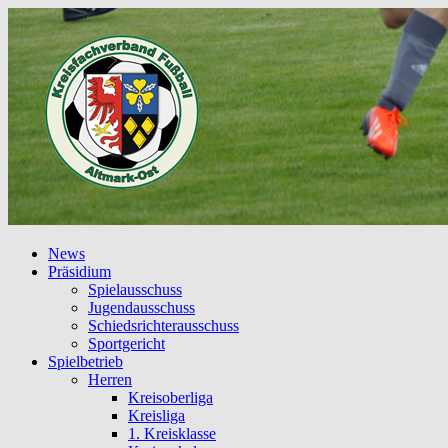
News
Präsidium
Spielausschuss
Jugendausschuss
Schiedsrichterausschuss
Sportgericht
Spielbetrieb
Herren
Kreisoberliga
Kreisliga
1. Kreisklasse