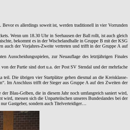
evor es allerdings soweit ist, werden traditionell in vier Vorrunden
ets. Wenn um 18.30 Uhr in Seehausen der Ball rollt, ist auch gleich
ufmischte, bekommt es in der Wischelandhalle in Gruppe B mit der KSG
uch der Vorjahres-Zweite vertreten und trifft in der Gruppe A auf
n Ausscheidungsspielen, zur Neuauflage des letztjährigen Finales
 von der Partie sind dort u.a. der Post SV Stendal und der mehrfache
eil. Die übrigen vier Startplätze gehen diesmal an die Kreisklasse-
“. Im Anschluss trifft der Sieger aus Gruppe A auf den Zweiten der
der Blau-Gelben, die in diesem Jahr noch umfangreich saniert wird,
t wird, messen sich die Unparteiischen unseres Bundeslandes bei der
t nur Gastgeber, sondern auch Titelverteidiger…