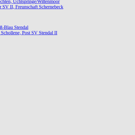
echten, Uchtspringe/Wittenmoor
 SV II, Freunschaft Schernebeck
ß-Blau Stendal
Schollene, Post SV Stendal II