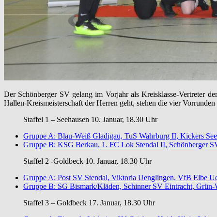
Der Schönberger SV gelang im Vorjahr als Kreisklasse-Vertreter 
Hallen-Kreismeisterschaft der Herren geht, stehen die vier Vorrund
Staffel 1 – Seehausen 10. Januar, 18.30 Uhr
Gruppe A: Blau-Weiß Gladigau, TuS Wahrburg II, Kickers Se
Gruppe B: KSG Berkau, 1. FC Lok Stendal II, Schönberger 
Staffel 2 -Goldbeck 10. Januar, 18.30 Uhr
Gruppe A: Post SV Stendal, Viktoria Uenglingen, VfB Elbe Ue
Gruppe B: SG Bismark/Kläden, Schinner SV Eintracht, Grün-W
Staffel 3 – Goldbeck 17. Januar, 18.30 Uhr