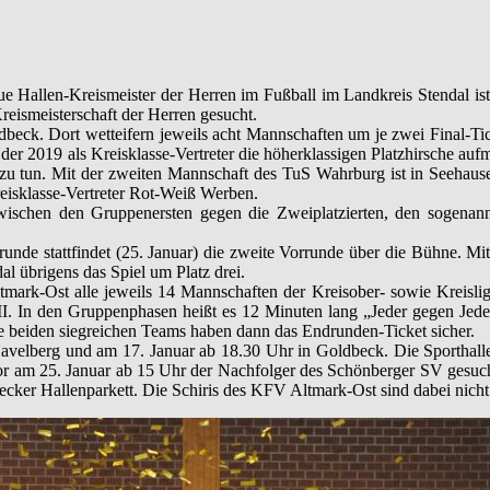
Hallen-Kreismeister der Herren im Fußball im Landkreis Stendal ist. B
eismeisterschaft der Herren gesucht.
eck. Dort wetteifern jeweils acht Mannschaften um je zwei Final-Tick
der 2019 als Kreisklasse-Vertreter die höherklassigen Platzhirsche a
tun. Mit der zweiten Mannschaft des TuS Wahrburg ist in Seehausen a
eisklasse-Vertreter Rot-Weiß Werben.
ischen den Gruppenersten gegen die Zweiplatzierten, den sogenannte
unde stattfindet (25. Januar) die zweite Vorrunde über die Bühne. Mit
dal übrigens das Spiel um Platz drei.
k-Ost alle jeweils 14 Mannschaften der Kreisober- sowie Kreisliga t
II. In den Gruppenphasen heißt es 12 Minuten lang „Jeder gegen Jeden
e beiden siegreichen Teams haben dann das Endrunden-Ticket sicher.
avelberg und am 17. Januar ab 18.30 Uhr in Goldbeck. Die Sporthalle 
or am 25. Januar ab 15 Uhr der Nachfolger des Schönberger SV gesuch
becker Hallenparkett. Die Schiris des KFV Altmark-Ost sind dabei nich