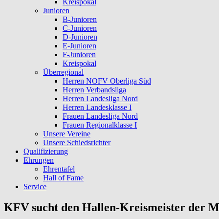
Kreispokal
Junioren
B-Junioren
C-Junioren
D-Junioren
E-Junioren
F-Junioren
Kreispokal
Überregional
Herren NOFV Oberliga Süd
Herren Verbandsliga
Herren Landesliga Nord
Herren Landesklasse I
Frauen Landesliga Nord
Frauen Regionalklasse I
Unsere Vereine
Unsere Schiedsrichter
Qualifizierung
Ehrungen
Ehrentafel
Hall of Fame
Service
KFV sucht den Hallen-Kreismeister der 