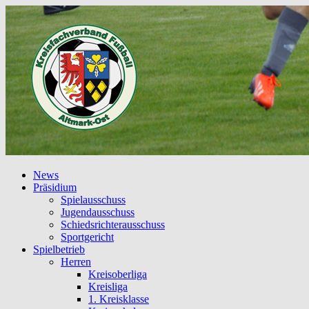
News
Präsidium
Spielausschuss
Jugendausschuss
Schiedsrichterausschuss
Sportgericht
Spielbetrieb
Herren
Kreisoberliga
Kreisliga
1. Kreisklasse