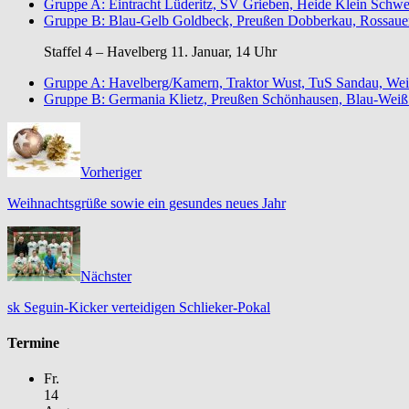
Gruppe A: Eintracht Lüderitz, SV Grieben, Heide Klein Schw
Gruppe B: Blau-Gelb Goldbeck, Preußen Dobberkau, Rossauer
Staffel 4 – Havelberg 11. Januar, 14 Uhr
Gruppe A: Havelberg/Kamern, Traktor Wust, TuS Sandau, Wei
Gruppe B: Germania Klietz, Preußen Schönhausen, Blau-Weiß 
Vorheriger
Weihnachtsgrüße sowie ein gesundes neues Jahr
Nächster
sk Seguin-Kicker verteidigen Schlieker-Pokal
Termine
Fr.
14