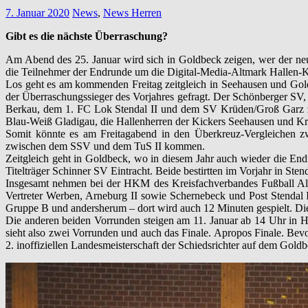
7. Januar 2020
News
,
News Herren
Gibt es die nächste Überraschung?
Am Abend des 25. Januar wird sich in Goldbeck zeigen, wer der neue 
die Teilnehmer der Endrunde um die Digital-Media-Altmark Hallen-Kr
Los geht es am kommenden Freitag zeitgleich in Seehausen und Goldb
der Überraschungssieger des Vorjahres gefragt. Der Schönberger SV, 
Berkau, dem 1. FC Lok Stendal II und dem SV Krüden/Groß Garz zu 
Blau-Weiß Gladigau, die Hallenherren der Kickers Seehausen und Kr
Somit könnte es am Freitagabend in den Überkreuz-Vergleichen zw
zwischen dem SSV und dem TuS II kommen.
Zeitgleich geht in Goldbeck, wo in diesem Jahr auch wieder die Endr
Titelträger Schinner SV Eintracht. Beide bestirtten im Vorjahr in Sten
Insgesamt nehmen bei der HKM des Kreisfachverbandes Fußball Altmar
Vertreter Werben, Arneburg II sowie Schernebeck und Post Stendal 
Gruppe B und andersherum – dort wird auch 12 Minuten gespielt. Di
Die anderen beiden Vorrunden steigen am 11. Januar ab 14 Uhr in H
sieht also zwei Vorrunden und auch das Finale. Apropos Finale. Bev
2. inoffiziellen Landesmeisterschaft der Schiedsrichter auf dem Gold