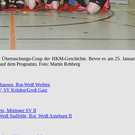
der Überraschungs-Coup der HKM-Geschichte. Bevor es am 25. Januar 
en auf dem Programm. Foto: Martin Rehberg
ehausen, Rot-Weiß Werben
SV, SV Krüden/Groß Garz
tz, Möringer SV II
eiß Staffelde, Rot_Weiß Arneburg II