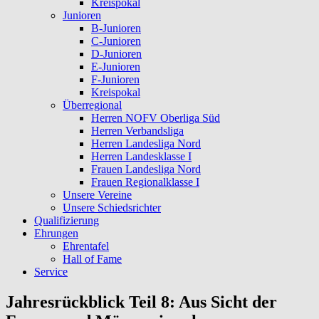
Kreispokal
Junioren
B-Junioren
C-Junioren
D-Junioren
E-Junioren
F-Junioren
Kreispokal
Überregional
Herren NOFV Oberliga Süd
Herren Verbandsliga
Herren Landesliga Nord
Herren Landesklasse I
Frauen Landesliga Nord
Frauen Regionalklasse I
Unsere Vereine
Unsere Schiedsrichter
Qualifizierung
Ehrungen
Ehrentafel
Hall of Fame
Service
Jahresrückblick Teil 8: Aus Sicht der