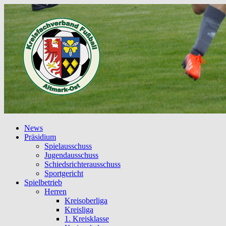
News
Präsidium
Spielausschuss
Jugendausschuss
Schiedsrichterausschuss
Sportgericht
Spielbetrieb
Herren
Kreisoberliga
Kreisliga
1. Kreisklasse