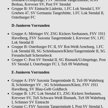
Berkau, Kreveser SV, Post SV Stendal
Gruppe B: SV Eintracht Lüderitz, 1.FC Lok Stendal I, SV
Grieben 47, SV Germania Tangerhütte, 1.FC Lok Stendal II,
Osterburger FC
D-Junioren Vorrunden
Gruppe A: Möringer SV, ZSG Kickers Seehausen, FSV 1911
Havelberg, FSV Saxonia Tangermünde I, Kreveser SV, 1.FC
Lok Stendal II
Gruppe B: Osterburger FC II, SV Rot-Weiß Arneburg, 1.FC
Lok Stendal III, SG Schönhausen/Klietz/Tangermünde II, SG
Freundschaft Schernebeck
Gruppe C: Post SV Stendal II, SG Bismark/Uchtspringe, Post
SV Stendal I, Osterburger FC I, TuS 09 Wahrburg
E-Junioren Vorrunden
Gruppe A: FSV Saxonia Tangermünde II, TuS 09 Wahrburg
II, Schönberger SV , SG Schönhausen/Klietz, FSV 1911
Havelberg, SV Blau-Gelb Goldbeck
Gruppe B: 1.FC Lok Stendal E1, ZSG Kickers Seehausen,
Kreveser SV, TuS Schwarz-Weiß Bismark, TuS 09 Wahrburg
I, Schinner SV Eintracht
Gruppe C: FSV Saxonia Tangermünde I, Post SV Stendal I,