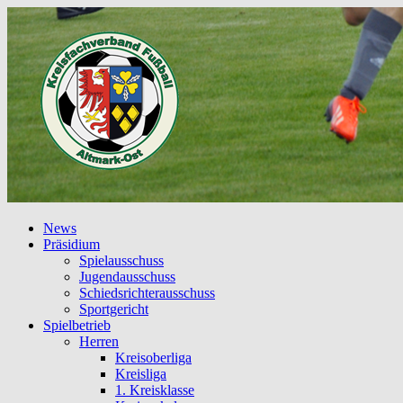
News
Präsidium
Spielausschuss
Jugendausschuss
Schiedsrichterausschuss
Sportgericht
Spielbetrieb
Herren
Kreisoberliga
Kreisliga
1. Kreisklasse