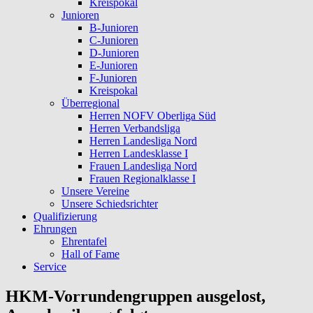
Kreispokal
Junioren
B-Junioren
C-Junioren
D-Junioren
E-Junioren
F-Junioren
Kreispokal
Überregional
Herren NOFV Oberliga Süd
Herren Verbandsliga
Herren Landesliga Nord
Herren Landesklasse I
Frauen Landesliga Nord
Frauen Regionalklasse I
Unsere Vereine
Unsere Schiedsrichter
Qualifizierung
Ehrungen
Ehrentafel
Hall of Fame
Service
HKM-Vorrundengruppen ausgelost,