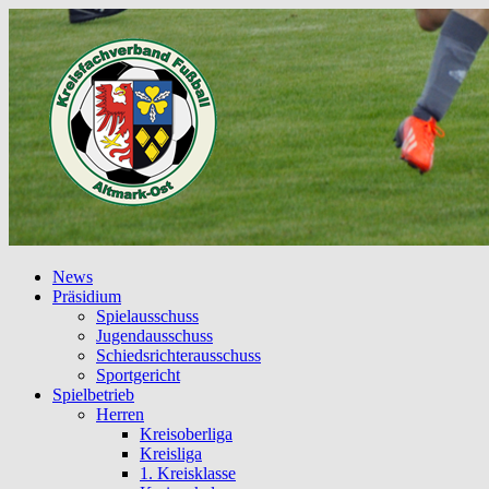
News
Präsidium
Spielausschuss
Jugendausschuss
Schiedsrichterausschuss
Sportgericht
Spielbetrieb
Herren
Kreisoberliga
Kreisliga
1. Kreisklasse