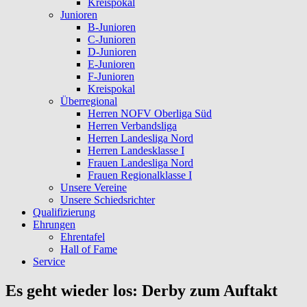
Kreispokal
Junioren
B-Junioren
C-Junioren
D-Junioren
E-Junioren
F-Junioren
Kreispokal
Überregional
Herren NOFV Oberliga Süd
Herren Verbandsliga
Herren Landesliga Nord
Herren Landesklasse I
Frauen Landesliga Nord
Frauen Regionalklasse I
Unsere Vereine
Unsere Schiedsrichter
Qualifizierung
Ehrungen
Ehrentafel
Hall of Fame
Service
Es geht wieder los: Derby zum Auftakt