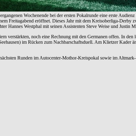
rgangenen Wochenende bei der ersten Pokalrunde eine erste Audienz g
 einem Freitagabend eröffnet. Dieses Jahr mit dem Kreisoberliga-Der
er Hannes Westphal mit seinen Assistenten Steve Weise und Justin Mie
rn verstärkten, noch eine Rechnung mit den Germanen offen. In den let
eehausen) im Rücken zum Nachbarschaftsduell. Am Klietzer Kader ände
 nächsten Runden im Autocenter-Mothor-Kreispokal sowie im Altmark-S