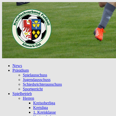
News
Präsidium
Spielausschuss
Jugendausschuss
Schiedsrichterausschuss
Sportgericht
Spielbetrieb
Herren
Kreisoberliga
Kreisliga
1. Kreisklasse