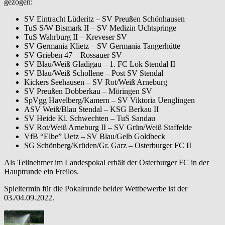
gezogen:
SV Eintracht Lüderitz – SV Preußen Schönhausen
TuS S/W Bismark II – SV Medizin Uchtspringe
TuS Wahrburg II – Kreveser SV
SV Germania Klietz – SV Germania Tangerhütte
SV Grieben 47 – Rossauer SV
SV Blau/Weiß Gladigau – 1. FC Lok Stendal II
SV Blau/Weiß Schollene – Post SV Stendal
Kickers Seehausen – SV Rot/Weiß Arneburg
SV Preußen Dobberkau – Möringen SV
SpVgg Havelberg/Kamern – SV Viktoria Uenglingen
ASV Weiß/Blau Stendal – KSG Berkau II
SV Heide Kl. Schwechten – TuS Sandau
SV Rot/Weiß Arneburg II – SV Grün/Weiß Staffelde
VfB “Elbe” Uetz – SV Blau/Gelb Goldbeck
SG Schönberg/Krüden/Gr. Garz – Osterburger FC II
Als Teilnehmer im Landespokal erhält der Osterburger FC in der
Hauptrunde ein Freilos.
Spieltermin für die Pokalrunde beider Wettbewerbe ist der
03./04.09.2022.