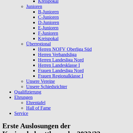
Kreispokal
Junioren
B-Junioren
C-Junioren
D-Junioren
E-Junioren
F-Junioren
Kreispokal
Überregional
Herren NOFV Oberliga Süd
Herren Verbandsliga
Herren Landesliga Nord
Herren Landesklasse I
Frauen Landesliga Nord
Frauen Regionalklasse I
Unsere Vereine
Unsere Schiedsrichter
Qualifizierung
Ehrungen
Ehrentafel
Hall of Fame
Service
Erste Auslosungen der