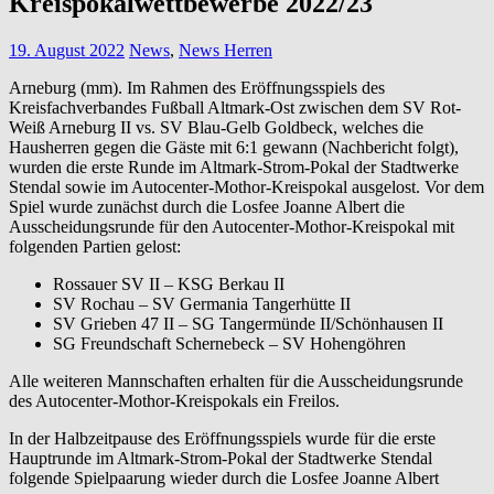
Kreispokalwettbewerbe 2022/23
19. August 2022
News
,
News Herren
Arneburg (mm). Im Rahmen des Eröffnungsspiels des
Kreisfachverbandes Fußball Altmark-Ost zwischen dem SV Rot-
Weiß Arneburg II vs. SV Blau-Gelb Goldbeck, welches die
Hausherren gegen die Gäste mit 6:1 gewann (Nachbericht folgt),
wurden die erste Runde im Altmark-Strom-Pokal der Stadtwerke
Stendal sowie im Autocenter-Mothor-Kreispokal ausgelost. Vor dem
Spiel wurde zunächst durch die Losfee Joanne Albert die
Ausscheidungsrunde für den Autocenter-Mothor-Kreispokal mit
folgenden Partien gelost:
Rossauer SV II – KSG Berkau II
SV Rochau – SV Germania Tangerhütte II
SV Grieben 47 II – SG Tangermünde II/Schönhausen II
SG Freundschaft Schernebeck – SV Hohengöhren
Alle weiteren Mannschaften erhalten für die Ausscheidungsrunde
des Autocenter-Mothor-Kreispokals ein Freilos.
In der Halbzeitpause des Eröffnungsspiels wurde für die erste
Hauptrunde im Altmark-Strom-Pokal der Stadtwerke Stendal
folgende Spielpaarung wieder durch die Losfee Joanne Albert