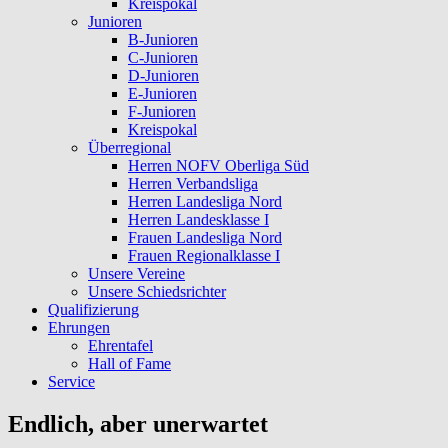
Kreispokal
Junioren
B-Junioren
C-Junioren
D-Junioren
E-Junioren
F-Junioren
Kreispokal
Überregional
Herren NOFV Oberliga Süd
Herren Verbandsliga
Herren Landesliga Nord
Herren Landesklasse I
Frauen Landesliga Nord
Frauen Regionalklasse I
Unsere Vereine
Unsere Schiedsrichter
Qualifizierung
Ehrungen
Ehrentafel
Hall of Fame
Service
Endlich, aber unerwartet