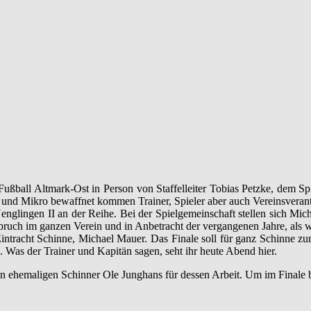
Fußball Altmark-Ost in Person von Staffelleiter Tobias Petzke, dem S
 und Mikro bewaffnet kommen Trainer, Spieler aber auch Vereinsverant
englingen II an der Reihe. Bei der Spielgemeinschaft stellen sich Mi
h im ganzen Verein und in Anbetracht der vergangenen Jahre, als wir in
SV Eintracht Schinne, Michael Mauer. Das Finale soll für ganz Schinn
. Was der Trainer und Kapitän sagen, seht ihr heute Abend hier.
hemaligen Schinner Ole Junghans für dessen Arbeit. Um im Finale best