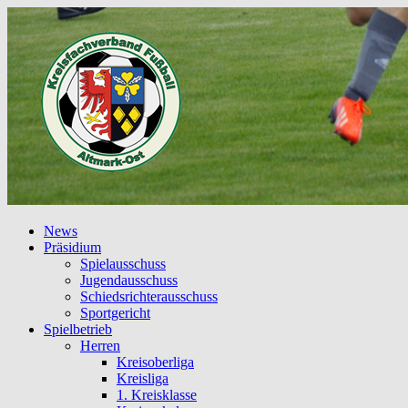
News
Präsidium
Spielausschuss
Jugendausschuss
Schiedsrichterausschuss
Sportgericht
Spielbetrieb
Herren
Kreisoberliga
Kreisliga
1. Kreisklasse