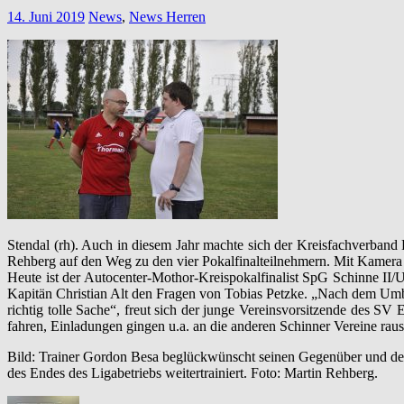
14. Juni 2019
News
,
News Herren
Stendal (rh). Auch in diesem Jahr machte sich der Kreisfachverband 
Rehberg auf den Weg zu den vier Pokalfinalteilnehmern. Mit Kamera
Heute ist der Autocenter-Mothor-Kreispokalfinalist SpG Schinne II/U
Kapitän Christian Alt den Fragen von Tobias Petzke. „Nach dem Umbruc
richtig tolle Sache“, freut sich der junge Vereinsvorsitzende des 
fahren, Einladungen gingen u.a. an die anderen Schinner Vereine raus
Bild: Trainer Gordon Besa beglückwünscht seinen Gegenüber und den e
des Endes des Ligabetriebs weitertrainiert. Foto: Martin Rehberg.