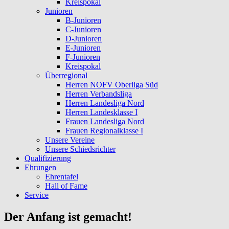
Kreispokal
Junioren
B-Junioren
C-Junioren
D-Junioren
E-Junioren
F-Junioren
Kreispokal
Überregional
Herren NOFV Oberliga Süd
Herren Verbandsliga
Herren Landesliga Nord
Herren Landesklasse I
Frauen Landesliga Nord
Frauen Regionalklasse I
Unsere Vereine
Unsere Schiedsrichter
Qualifizierung
Ehrungen
Ehrentafel
Hall of Fame
Service
Der Anfang ist gemacht!