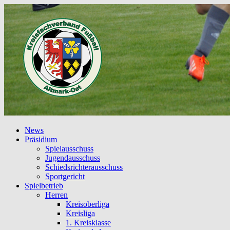
News
Präsidium
Spielausschuss
Jugendausschuss
Schiedsrichterausschuss
Sportgericht
Spielbetrieb
Herren
Kreisoberliga
Kreisliga
1. Kreisklasse