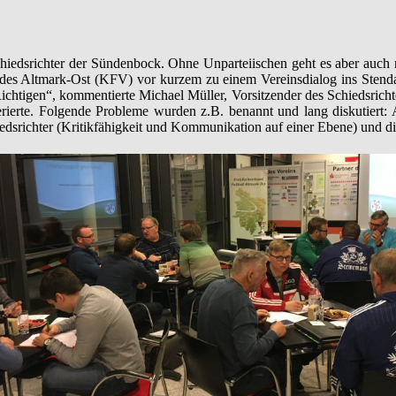
r Schiedsrichter der Sündenbock. Ohne Unparteiischen geht es aber au
andes Altmark-Ost (KFV) vor kurzem zu einem Vereinsdialog ins Stenda
ichtigen“, kommentierte Michael Müller, Vorsitzender des Schiedsricht
ierte. Folgende Probleme wurden z.B. benannt und lang diskutiert: A
chiedsrichter (Kritikfähigkeit und Kommunikation auf einer Ebene) und