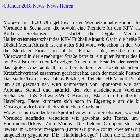
4. Januar 2018
News
,
News Herren
Morgen um 18.30 Uhr geht es in der Wischelandhalle endlich los
Vorrunde in Seehausen, die sowohl eine Premiere für den KFV al
Kickers Seehausen ist, startet die Digital Media
Hallenkreismeisterschaft des KFV Fußball Altmark-Ost in die heiße 
Digital Media Altmark ist ein gutes Stichwort. Wie schon in den Vor
die Stendaler Firma um Inhaber Florian Lühr, welche u.a. 
Videowand in der Arneburger Straße betreibt, ein guter Partner de
im Boot ist der General-Anzeiger. Neben dem Erstellen der Werbep
das große Anzeigenblatt, das bereits bei den Pokalendspiele
Kreisfachverband zusammen gearbeitet hat, auch der mediale Partne
Das starke Team, dass Tobias Petzke, Staffelleiter HKM und Pok
um sich geschart hat, wird komplettiert von Sponsoren wie d
Autohaus Stendal und natürlich den vier ausrichtenden Vereine
Seehausen, TuS Schwarz-Weiß Bismark, Blau-Gelb Goldbeck
Havelberg. Diese kümmern sich auch in Eigenregie um die kul
Versorgung der hoffentlich zahlreichen Zuschauer.
Wo wir schon wieder beim Sportlichen wären. In Seehausen, wo erst
Vorrunde stattfindet, wetteifern wie gewohnt acht Teams, um
Endrunden-Tickets. Zum Modus. Die beiden Gruppenersten st
jeweils im Überkreuzvergleich (Erster Gruppe A contra Zweiter Gr
umgekehrt) gegenüber. Die „Halbfinal-Sieger“ haben die Endrunde