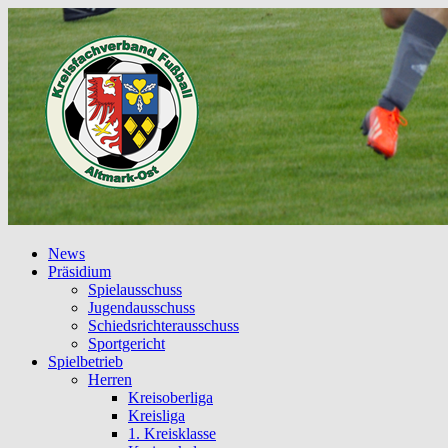
News
Präsidium
Spielausschuss
Jugendausschuss
Schiedsrichterausschuss
Sportgericht
Spielbetrieb
Herren
Kreisoberliga
Kreisliga
1. Kreisklasse