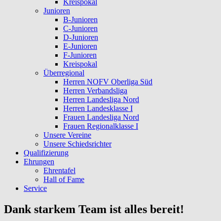
Kreispokal
Junioren
B-Junioren
C-Junioren
D-Junioren
E-Junioren
F-Junioren
Kreispokal
Überregional
Herren NOFV Oberliga Süd
Herren Verbandsliga
Herren Landesliga Nord
Herren Landesklasse I
Frauen Landesliga Nord
Frauen Regionalklasse I
Unsere Vereine
Unsere Schiedsrichter
Qualifizierung
Ehrungen
Ehrentafel
Hall of Fame
Service
Dank starkem Team ist alles bereit!