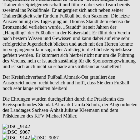
Trainer der Spielgemeinschaft und führte dabei sein Team bereits
zweimal ins Pokalfinale. Er angergiert sich auch neben seiner
Trainertätigkeit sehr für dem Fußball bei den Saxonen. Die letzte
Auszeichnung des Tages ging an Thomas Staudt dem ebenso die
Bronzenadel verliehen wurde. „Staudti“ ist seit Jahren der
„Häuptling“ der Fußballer in der Kaiserstadt. Er führt den Verein
nach bestem Wissen und Gewissen und kann dabei auf eine sehr
erfolgreiche Jugendarbeit blicken und auch mit den Herren konnte
im vergangenen Jahr sogar der Aufstieg in die höchste Spielklasse
gefeiert werden. Er kümmert sich hierbei nicht nur um die Führung
des Vereins, nein er ist auch zuständig für die Sponsorengewinnung
und ist sich auch nicht zu schade am Grillstand auszuhelfen!
Der Kreisfachverband Fußball Altmark-Ost gratuliert den
Ausgezeichneten recht herzlich und hofft, dass Sie dem Fußball
noch sehr lange erhalten bleiben!
Die Ehrungen wurden durchgeführt durch die Präsidentin des
Kreissportbundes Stendal-Altmark Carola Schulz, der Abgeordneten
des Landtages Sachsen-Anhalt Juliane Kleemann und dem
Präsidenten des KFV Michael Müller.