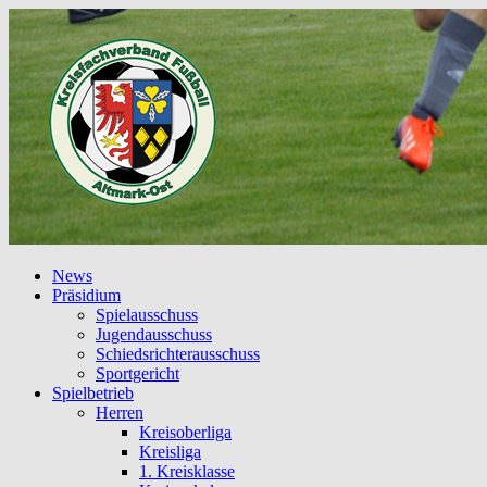
News
Präsidium
Spielausschuss
Jugendausschuss
Schiedsrichterausschuss
Sportgericht
Spielbetrieb
Herren
Kreisoberliga
Kreisliga
1. Kreisklasse