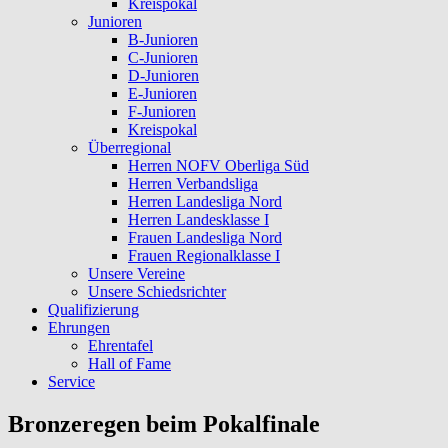
Kreispokal
Junioren
B-Junioren
C-Junioren
D-Junioren
E-Junioren
F-Junioren
Kreispokal
Überregional
Herren NOFV Oberliga Süd
Herren Verbandsliga
Herren Landesliga Nord
Herren Landesklasse I
Frauen Landesliga Nord
Frauen Regionalklasse I
Unsere Vereine
Unsere Schiedsrichter
Qualifizierung
Ehrungen
Ehrentafel
Hall of Fame
Service
Bronzeregen beim Pokalfinale