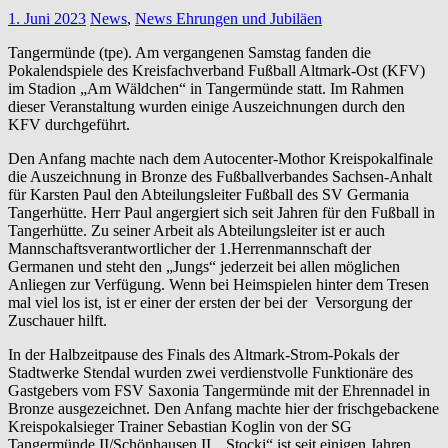
1. Juni 2023
News
,
News Ehrungen und Jubiläen
Tangermünde (tpe). Am vergangenen Samstag fanden die
Pokalendspiele des Kreisfachverband Fußball Altmark-Ost (KFV)
im Stadion „Am Wäldchen“ in Tangermünde statt. Im Rahmen
dieser Veranstaltung wurden einige Auszeichnungen durch den
KFV durchgeführt.
Den Anfang machte nach dem Autocenter-Mothor Kreispokalfinale
die Auszeichnung in Bronze des Fußballverbandes Sachsen-Anhalt
für Karsten Paul den Abteilungsleiter Fußball des SV Germania
Tangerhütte. Herr Paul angergiert sich seit Jahren für den Fußball in
Tangerhütte. Zu seiner Arbeit als Abteilungsleiter ist er auch
Mannschaftsverantwortlicher der 1.Herrenmannschaft der
Germanen und steht den „Jungs“ jederzeit bei allen möglichen
Anliegen zur Verfügung. Wenn bei Heimspielen hinter dem Tresen
mal viel los ist, ist er einer der ersten der bei der Versorgung der
Zuschauer hilft.
In der Halbzeitpause des Finals des Altmark-Strom-Pokals der
Stadtwerke Stendal wurden zwei verdienstvolle Funktionäre des
Gastgebers vom FSV Saxonia Tangermünde mit der Ehrennadel in
Bronze ausgezeichnet. Den Anfang machte hier der frischgebackene
Kreispokalsieger Trainer Sebastian Koglin von der SG
Tangermünde II/Schönhausen II. „Stocki“ ist seit einigen Jahren