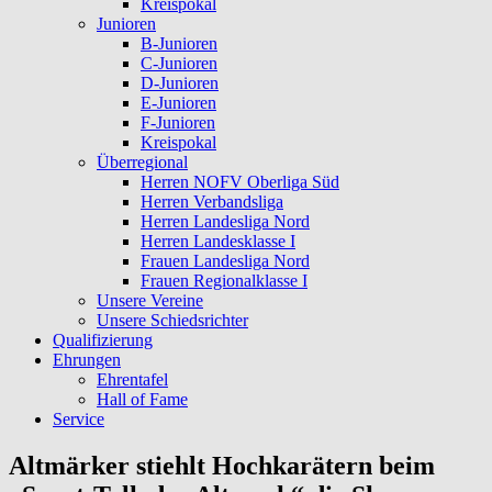
Kreispokal
Junioren
B-Junioren
C-Junioren
D-Junioren
E-Junioren
F-Junioren
Kreispokal
Überregional
Herren NOFV Oberliga Süd
Herren Verbandsliga
Herren Landesliga Nord
Herren Landesklasse I
Frauen Landesliga Nord
Frauen Regionalklasse I
Unsere Vereine
Unsere Schiedsrichter
Qualifizierung
Ehrungen
Ehrentafel
Hall of Fame
Service
Altmärker stiehlt Hochkarätern beim