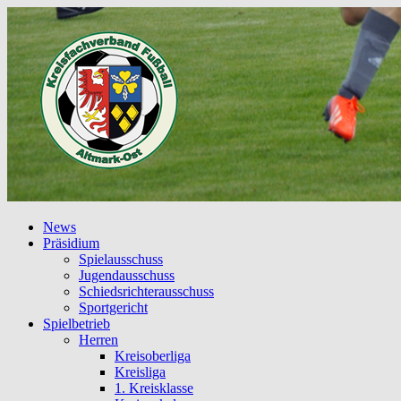
News
Präsidium
Spielausschuss
Jugendausschuss
Schiedsrichterausschuss
Sportgericht
Spielbetrieb
Herren
Kreisoberliga
Kreisliga
1. Kreisklasse