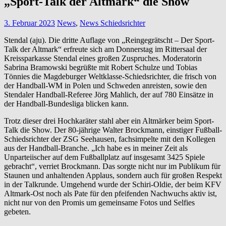
„Sport-Talk der Altmark“ die Show
3. Februar 2023
News
,
News Schiedsrichter
Stendal (aju). Die dritte Auflage von „Reingegrätscht – Der Sport-
Talk der Altmark“ erfreute sich am Donnerstag im Rittersaal der
Kreissparkasse Stendal eines großen Zuspruches. Moderatorin
Sabrina Bramowski begrüßte mit Robert Schulze und Tobias
Tönnies die Magdeburger Weltklasse-Schiedsrichter, die frisch von
der Handball-WM in Polen und Schweden anreisten, sowie den
Stendaler Handball-Referee Jörg Mahlich, der auf 780 Einsätze in
der Handball-Bundesliga blicken kann.
Trotz dieser drei Hochkaräter stahl aber ein Altmärker beim Sport-
Talk die Show. Der 80-jährige Walter Brockmann, einstiger Fußball-
Schiedsrichter der ZSG Seehausen, fachsimpelte mit den Kollegen
aus der Handball-Branche. „Ich habe es in meiner Zeit als
Unparteiischer auf dem Fußballplatz auf insgesamt 3425 Spiele
gebracht“, verriet Brockmann. Das sorgte nicht nur im Publikum für
Staunen und anhaltenden Applaus, sondern auch für großen Respekt
in der Talkrunde. Umgehend wurde der Schiri-Oldie, der beim KFV
Altmark-Ost noch als Pate für den pfeifenden Nachwuchs aktiv ist,
nicht nur von den Promis um gemeinsame Fotos und Selfies
gebeten.