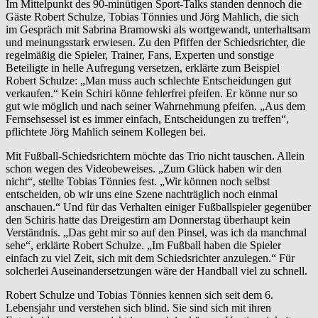
Im Mittelpunkt des 90-minütigen Sport-Talks standen dennoch die
Gäste Robert Schulze, Tobias Tönnies und Jörg Mahlich, die sich
im Gespräch mit Sabrina Bramowski als wortgewandt, unterhaltsam
und meinungsstark erwiesen. Zu den Pfiffen der Schiedsrichter, die
regelmäßig die Spieler, Trainer, Fans, Experten und sonstige
Beteiligte in helle Aufregung versetzen, erklärte zum Beispiel
Robert Schulze: „Man muss auch schlechte Entscheidungen gut
verkaufen.“ Kein Schiri könne fehlerfrei pfeifen. Er könne nur so
gut wie möglich und nach seiner Wahrnehmung pfeifen. „Aus dem
Fernsehsessel ist es immer einfach, Entscheidungen zu treffen“,
pflichtete Jörg Mahlich seinem Kollegen bei.
Mit Fußball-Schiedsrichtern möchte das Trio nicht tauschen. Allein
schon wegen des Videobeweises. „Zum Glück haben wir den
nicht“, stellte Tobias Tönnies fest. „Wir können noch selbst
entscheiden, ob wir uns eine Szene nachträglich noch einmal
anschauen.“ Und für das Verhalten einiger Fußballspieler gegenüber
den Schiris hatte das Dreigestirn am Donnerstag überhaupt kein
Verständnis. „Das geht mir so auf den Pinsel, was ich da manchmal
sehe“, erklärte Robert Schulze. „Im Fußball haben die Spieler
einfach zu viel Zeit, sich mit dem Schiedsrichter anzulegen.“ Für
solcherlei Auseinandersetzungen wäre der Handball viel zu schnell.
Robert Schulze und Tobias Tönnies kennen sich seit dem 6.
Lebensjahr und verstehen sich blind. Sie sind sich mit ihren