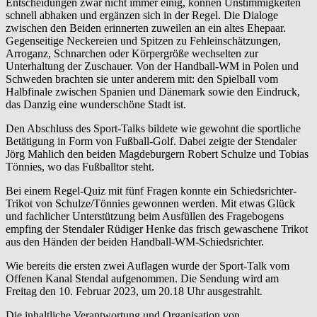
Entscheidungen zwar nicht immer einig, können Unstimmigkeiten
schnell abhaken und ergänzen sich in der Regel. Die Dialoge
zwischen den Beiden erinnerten zuweilen an ein altes Ehepaar.
Gegenseitige Neckereien und Spitzen zu Fehleinschätzungen,
Arroganz, Schnarchen oder Körpergröße wechselten zur
Unterhaltung der Zuschauer. Von der Handball-WM in Polen und
Schweden brachten sie unter anderem mit: den Spielball vom
Halbfinale zwischen Spanien und Dänemark sowie den Eindruck,
das Danzig eine wunderschöne Stadt ist.
Den Abschluss des Sport-Talks bildete wie gewohnt die sportliche
Betätigung in Form von Fußball-Golf. Dabei zeigte der Stendaler
Jörg Mahlich den beiden Magdeburgern Robert Schulze und Tobias
Tönnies, wo das Fußballtor steht.
Bei einem Regel-Quiz mit fünf Fragen konnte ein Schiedsrichter-
Trikot von Schulze/Tönnies gewonnen werden. Mit etwas Glück
und fachlicher Unterstützung beim Ausfüllen des Fragebogens
empfing der Stendaler Rüdiger Henke das frisch gewaschene Trikot
aus den Händen der beiden Handball-WM-Schiedsrichter.
Wie bereits die ersten zwei Auflagen wurde der Sport-Talk vom
Offenen Kanal Stendal aufgenommen. Die Sendung wird am
Freitag den 10. Februar 2023, um 20.18 Uhr ausgestrahlt.
Die inhaltliche Verantwortung und Organisation von