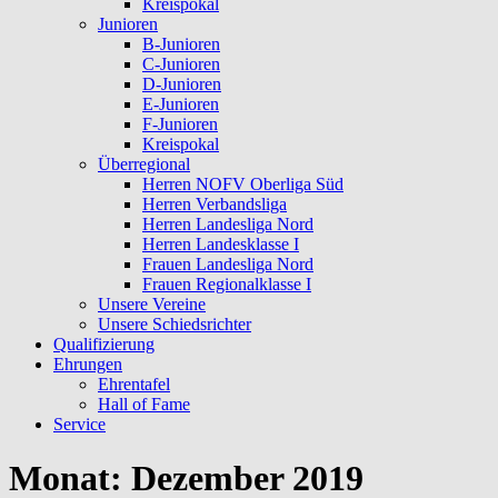
Kreispokal
Junioren
B-Junioren
C-Junioren
D-Junioren
E-Junioren
F-Junioren
Kreispokal
Überregional
Herren NOFV Oberliga Süd
Herren Verbandsliga
Herren Landesliga Nord
Herren Landesklasse I
Frauen Landesliga Nord
Frauen Regionalklasse I
Unsere Vereine
Unsere Schiedsrichter
Qualifizierung
Ehrungen
Ehrentafel
Hall of Fame
Service
Monat:
Dezember 2019