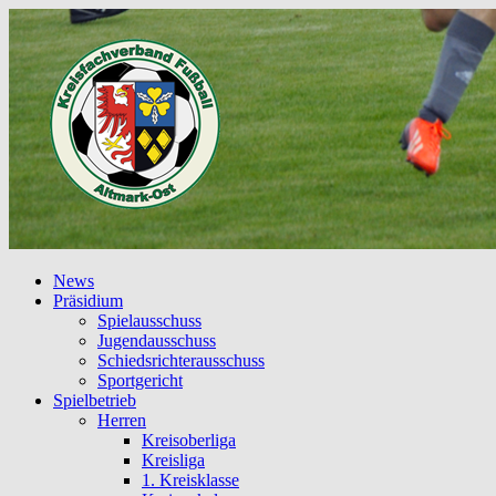
News
Präsidium
Spielausschuss
Jugendausschuss
Schiedsrichterausschuss
Sportgericht
Spielbetrieb
Herren
Kreisoberliga
Kreisliga
1. Kreisklasse