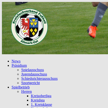
News
Präsidium
Spielausschuss
Jugendausschuss
Schiedsrichterausschuss
Sportgericht
Spielbetrieb
Herren
Kreisoberliga
Kreisliga
1. Kreisklasse