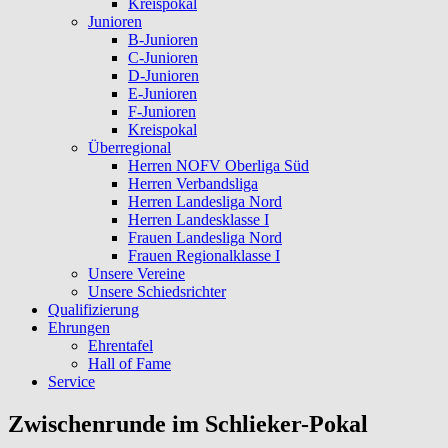
Kreispokal
Junioren
B-Junioren
C-Junioren
D-Junioren
E-Junioren
F-Junioren
Kreispokal
Überregional
Herren NOFV Oberliga Süd
Herren Verbandsliga
Herren Landesliga Nord
Herren Landesklasse I
Frauen Landesliga Nord
Frauen Regionalklasse I
Unsere Vereine
Unsere Schiedsrichter
Qualifizierung
Ehrungen
Ehrentafel
Hall of Fame
Service
Zwischenrunde im Schlieker-Pokal