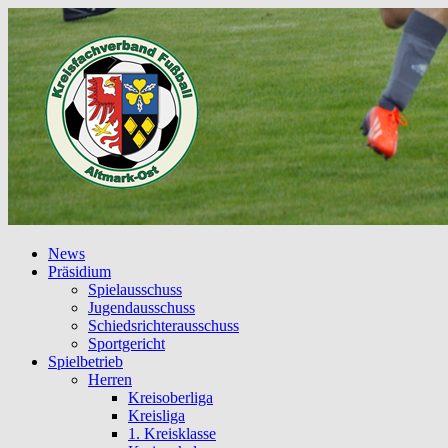
News
Präsidium
Spielausschuss
Jugendausschuss
Schiedsrichterausschuss
Sportgericht
Spielbetrieb
Herren
Kreisoberliga
Kreisliga
1. Kreisklasse