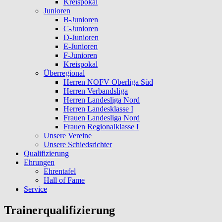
Kreispokal
Junioren
B-Junioren
C-Junioren
D-Junioren
E-Junioren
F-Junioren
Kreispokal
Überregional
Herren NOFV Oberliga Süd
Herren Verbandsliga
Herren Landesliga Nord
Herren Landesklasse I
Frauen Landesliga Nord
Frauen Regionalklasse I
Unsere Vereine
Unsere Schiedsrichter
Qualifizierung
Ehrungen
Ehrentafel
Hall of Fame
Service
Trainerqualifizierung