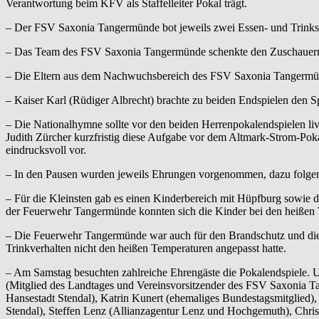
Verantwortung beim KFV als Staffelleiter Pokal trägt.
– Der FSV Saxonia Tangermünde bot jeweils zwei Essen- und Trinkst
– Das Team des FSV Saxonia Tangermünde schenkte den Zuschauern a
– Die Eltern aus dem Nachwuchsbereich des FSV Saxonia Tangermünd
– Kaiser Karl (Rüdiger Albrecht) brachte zu beiden Endspielen den Spi
– Die Nationalhymne sollte vor den beiden Herrenpokalendspielen li
Judith Zürcher kurzfristig diese Aufgabe vor dem Altmark-Strom-Pokal
eindrucksvoll vor.
– In den Pausen wurden jeweils Ehrungen vorgenommen, dazu folgen
– Für die Kleinsten gab es einen Kinderbereich mit Hüpfburg sowie 
der Feuerwehr Tangermünde konnten sich die Kinder bei den heißen T
– Die Feuerwehr Tangermünde war auch für den Brandschutz und die m
Trinkverhalten nicht den heißen Temperaturen angepasst hatte.
– Am Samstag besuchten zahlreiche Ehrengäste die Pokalendspiele. U
(Mitglied des Landtages und Vereinsvorsitzender des FSV Saxonia Ta
Hansestadt Stendal), Katrin Kunert (ehemaliges Bundestagsmitglied),
Stendal), Steffen Lenz (Allianzagentur Lenz und Hochgemuth), Chris