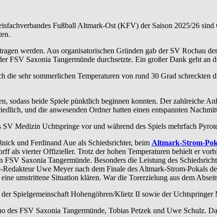
eisfachverbandes Fußball Altmark-Ost (KFV) der Saison 2025/26 sind 
ten.
etragen werden. Aus organisatorischen Gründen gab der SV Rochau den
ch der FSV Saxonia Tangermünde durchsetzte. Ein großer Dank geht an
 die sehr sommerlichen Temperaturen von rund 30 Grad schreckten die
ssen, sodass beide Spiele pünktlich beginnen konnten. Der zahlreiche A
 friedlich, und die anwesenden Ordner hatten einen entspannten Nachmit
es SV Medizin Uchtspringe vor und während des Spiels mehrfach Pyrot
nick und Ferdinand Aue als Schiedsrichter, beim
Altmark-Strom-Poka
ff als vierter Offizieller. Trotz der hohen Temperaturen behielt er vorb
in FSV Saxonia Tangermünde. Besonders die Leistung des Schiedsrich
me-Redakteur Uwe Meyer nach dem Finale des Altmark-Strom-Pokals der
ne umstrittene Situation klären. War die Torerzielung aus dem Abseits
er Spielgemeinschaft Hohengöhren/Klietz II sowie der Uchtspringer 
o des FSV Saxonia Tangermünde, Tobias Petzek und Uwe Schulz. Damit