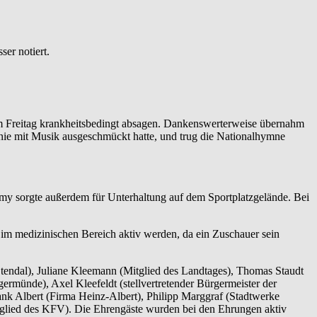
er notiert.
am Freitag krankheitsbedingt absagen. Dankenswerterweise übernahm
monie mit Musik ausgeschmückt hatte, und trug die Nationalhymne
mmy sorgte außerdem für Unterhaltung auf dem Sportplatzgelände. Bei
im medizinischen Bereich aktiv werden, da ein Zuschauer sein
tendal), Juliane Kleemann (Mitglied des Landtages), Thomas Staudt
rmünde), Axel Kleefeldt (stellvertretender Bürgermeister der
ank Albert (Firma Heinz-Albert), Philipp Marggraf (Stadtwerke
tglied des KFV). Die Ehrengäste wurden bei den Ehrungen aktiv