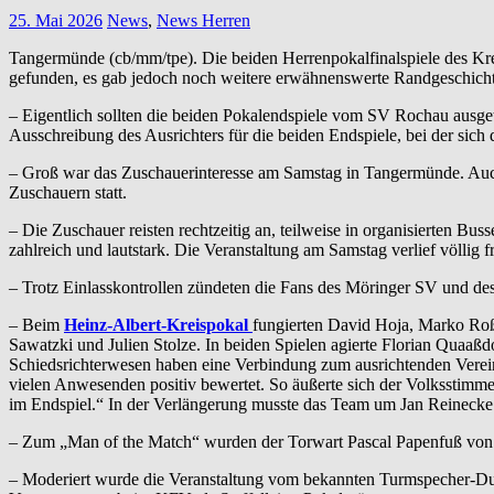
25. Mai 2026
News
,
News Herren
Tangermünde (cb/mm/tpe). Die beiden Herrenpokalfinalspiele des Kr
gefunden, es gab jedoch noch weitere erwähnenswerte Randgeschich
– Eigentlich sollten die beiden Pokalendspiele vom SV Rochau ausg
Ausschreibung des Ausrichters für die beiden Endspiele, bei der si
– Groß war das Zuschauerinteresse am Samstag in Tangermünde. Auch
Zuschauern statt.
– Die Zuschauer reisten rechtzeitig an, teilweise in organisierten Bu
zahlreich und lautstark. Die Veranstaltung am Samstag verlief völlig
– Trotz Einlasskontrollen zündeten die Fans des Möringer SV und d
– Beim
Heinz-Albert-Kreispokal
fungierten David Hoja, Marko Roß
Sawatzki und Julien Stolze. In beiden Spielen agierte Florian Quaaßdor
Schiedsrichterwesen haben eine Verbindung zum ausrichtenden Vere
vielen Anwesenden positiv bewertet. So äußerte sich der Volksstim
im Endspiel.“ In der Verlängerung musste das Team um Jan Reinecke ei
– Zum „Man of the Match“ wurden der Torwart Pascal Papenfuß von d
– Moderiert wurde die Veranstaltung vom bekannten Turmspecher-Du