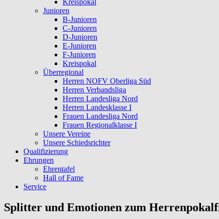
Kreispokal
Junioren
B-Junioren
C-Junioren
D-Junioren
E-Junioren
F-Junioren
Kreispokal
Überregional
Herren NOFV Oberliga Süd
Herren Verbandsliga
Herren Landesliga Nord
Herren Landesklasse I
Frauen Landesliga Nord
Frauen Regionalklasse I
Unsere Vereine
Unsere Schiedsrichter
Qualifizierung
Ehrungen
Ehrentafel
Hall of Fame
Service
Splitter und Emotionen zum Herrenpokalf