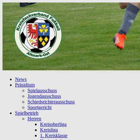
News
Präsidium
Spielausschuss
Jugendausschuss
Schiedsrichterausschuss
Sportgericht
Spielbetrieb
Herren
Kreisoberliga
Kreisliga
1. Kreisklasse