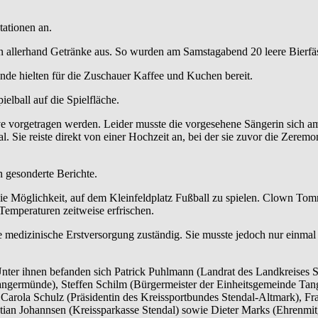
ationen an.
llerhand Getränke aus. So wurden am Samstagabend 20 leere Bierfäss
e hielten für die Zuschauer Kaffee und Kuchen bereit.
elball auf die Spielfläche.
ve vorgetragen werden. Leider musste die vorgesehene Sängerin sich 
. Sie reiste direkt von einer Hochzeit an, bei der sie zuvor die Zere
 gesonderte Berichte.
die Möglichkeit, auf dem Kleinfeldplatz Fußball zu spielen. Clown To
emperaturen zeitweise erfrischen.
edizinische Erstversorgung zuständig. Sie musste jedoch nur einmal 
nter ihnen befanden sich Patrick Puhlmann (Landrat des Landkreises S
ngermünde), Steffen Schilm (Bürgermeister der Einheitsgemeinde Tange
 Carola Schulz (Präsidentin des Kreissportbundes Stendal-Altmark), Fr
tian Johannsen (Kreissparkasse Stendal) sowie Dieter Marks (Ehrenmi