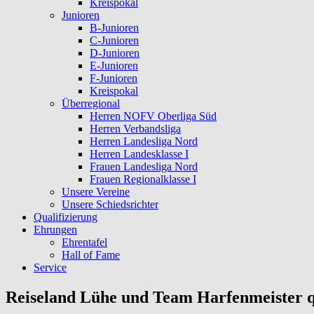
Kreispokal
Junioren
B-Junioren
C-Junioren
D-Junioren
E-Junioren
F-Junioren
Kreispokal
Überregional
Herren NOFV Oberliga Süd
Herren Verbandsliga
Herren Landesliga Nord
Herren Landesklasse I
Frauen Landesliga Nord
Frauen Regionalklasse I
Unsere Vereine
Unsere Schiedsrichter
Qualifizierung
Ehrungen
Ehrentafel
Hall of Fame
Service
Reiseland Lühe und Team Harfenmeister qu