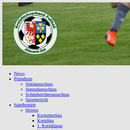
News
Präsidium
Spielausschuss
Jugendausschuss
Schiedsrichterausschuss
Sportgericht
Spielbetrieb
Herren
Kreisoberliga
Kreisliga
1. Kreisklasse