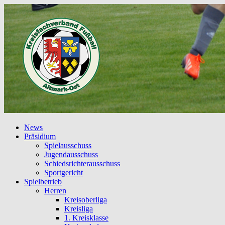
News
Präsidium
Spielausschuss
Jugendausschuss
Schiedsrichterausschuss
Sportgericht
Spielbetrieb
Herren
Kreisoberliga
Kreisliga
1. Kreisklasse