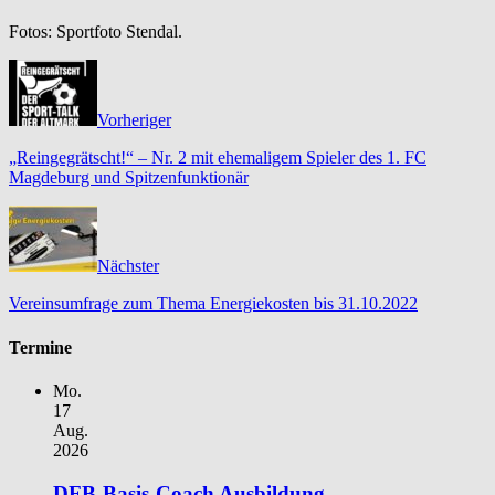
Fotos: Sportfoto Stendal.
Vorheriger
„Reingegrätscht!“ – Nr. 2 mit ehemaligem Spieler des 1. FC
Magdeburg und Spitzenfunktionär
Nächster
Vereinsumfrage zum Thema Energiekosten bis 31.10.2022
Termine
Mo.
17
Aug.
2026
DFB-Basis-Coach Ausbildung