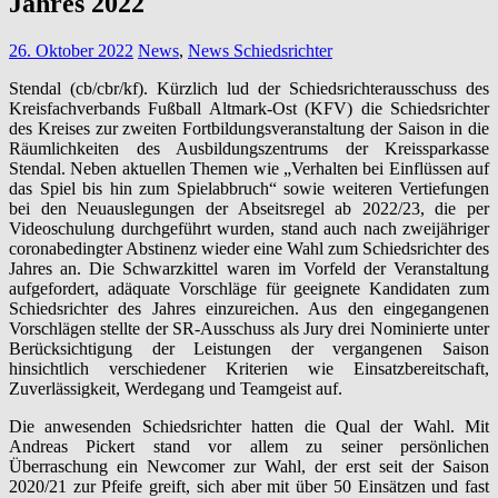
Jahres 2022
26. Oktober 2022
News
,
News Schiedsrichter
Stendal (cb/cbr/kf). Kürzlich lud der Schiedsrichterausschuss des
Kreisfachverbands Fußball Altmark-Ost (KFV) die Schiedsrichter
des Kreises zur zweiten Fortbildungsveranstaltung der Saison in die
Räumlichkeiten des Ausbildungszentrums der Kreissparkasse
Stendal. Neben aktuellen Themen wie „Verhalten bei Einflüssen auf
das Spiel bis hin zum Spielabbruch“ sowie weiteren Vertiefungen
bei den Neuauslegungen der Abseitsregel ab 2022/23, die per
Videoschulung durchgeführt wurden, stand auch nach zweijähriger
coronabedingter Abstinenz wieder eine Wahl zum Schiedsrichter des
Jahres an. Die Schwarzkittel waren im Vorfeld der Veranstaltung
aufgefordert, adäquate Vorschläge für geeignete Kandidaten zum
Schiedsrichter des Jahres einzureichen. Aus den eingegangenen
Vorschlägen stellte der SR-Ausschuss als Jury drei Nominierte unter
Berücksichtigung der Leistungen der vergangenen Saison
hinsichtlich verschiedener Kriterien wie Einsatzbereitschaft,
Zuverlässigkeit, Werdegang und Teamgeist auf.
Die anwesenden Schiedsrichter hatten die Qual der Wahl. Mit
Andreas Pickert stand vor allem zu seiner persönlichen
Überraschung ein Newcomer zur Wahl, der erst seit der Saison
2020/21 zur Pfeife greift, sich aber mit über 50 Einsätzen und fast