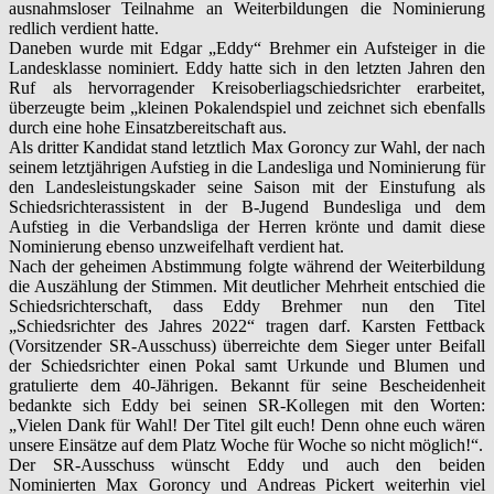
ausnahmsloser Teilnahme an Weiterbildungen die Nominierung
redlich verdient hatte.
Daneben wurde mit Edgar „Eddy“ Brehmer ein Aufsteiger in die
Landesklasse nominiert. Eddy hatte sich in den letzten Jahren den
Ruf als hervorragender Kreisoberliagschiedsrichter erarbeitet,
überzeugte beim „kleinen Pokalendspiel und zeichnet sich ebenfalls
durch eine hohe Einsatzbereitschaft aus.
Als dritter Kandidat stand letztlich Max Goroncy zur Wahl, der nach
seinem letztjährigen Aufstieg in die Landesliga und Nominierung für
den Landesleistungskader seine Saison mit der Einstufung als
Schiedsrichterassistent in der B-Jugend Bundesliga und dem
Aufstieg in die Verbandsliga der Herren krönte und damit diese
Nominierung ebenso unzweifelhaft verdient hat.
Nach der geheimen Abstimmung folgte während der Weiterbildung
die Auszählung der Stimmen. Mit deutlicher Mehrheit entschied die
Schiedsrichterschaft, dass Eddy Brehmer nun den Titel
„Schiedsrichter des Jahres 2022“ tragen darf. Karsten Fettback
(Vorsitzender SR-Ausschuss) überreichte dem Sieger unter Beifall
der Schiedsrichter einen Pokal samt Urkunde und Blumen und
gratulierte dem 40-Jährigen. Bekannt für seine Bescheidenheit
bedankte sich Eddy bei seinen SR-Kollegen mit den Worten:
„Vielen Dank für Wahl! Der Titel gilt euch! Denn ohne euch wären
unsere Einsätze auf dem Platz Woche für Woche so nicht möglich!“.
Der SR-Ausschuss wünscht Eddy und auch den beiden
Nominierten Max Goroncy und Andreas Pickert weiterhin viel