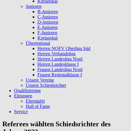
Kreispokal
Junioren
B-Junioren
C-Junioren
D-Junioren
E-Junioren
F-Junioren
Kreispokal
Überregional
Herren NOFV Oberliga Süd
Herren Verbandsliga
Herren Landesliga Nord
Herren Landesklasse I
Frauen Landesliga Nord
Frauen Regionalklasse I
Unsere Vereine
Unsere Schiedsrichter
Qualifizierung
Ehrungen
Ehrentafel
Hall of Fame
Service
Referees wählten Schiedsrichter des