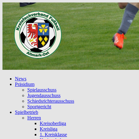
News
Präsidium
Spielausschuss
Jugendausschuss
Schiedsrichterausschuss
Sportgericht
Spielbetrieb
Herren
Kreisoberliga
Kreisliga
1. Kreisklasse