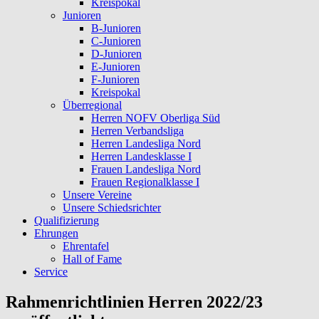
Kreispokal
Junioren
B-Junioren
C-Junioren
D-Junioren
E-Junioren
F-Junioren
Kreispokal
Überregional
Herren NOFV Oberliga Süd
Herren Verbandsliga
Herren Landesliga Nord
Herren Landesklasse I
Frauen Landesliga Nord
Frauen Regionalklasse I
Unsere Vereine
Unsere Schiedsrichter
Qualifizierung
Ehrungen
Ehrentafel
Hall of Fame
Service
Rahmenrichtlinien Herren 2022/23