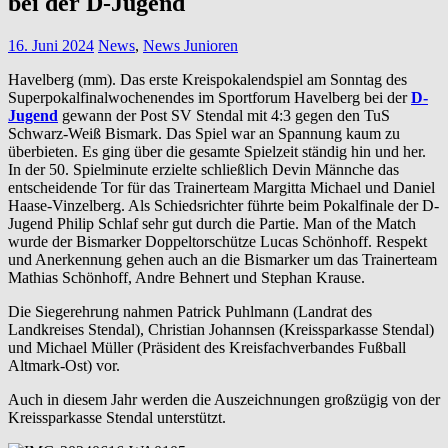
bei der D-Jugend
16. Juni 2024
News
,
News Junioren
Havelberg (mm). Das erste Kreispokalendspiel am Sonntag des
Superpokalfinalwochenendes im Sportforum Havelberg bei der
D-
Jugend
gewann der Post SV Stendal mit 4:3 gegen den TuS
Schwarz-Weiß Bismark. Das Spiel war an Spannung kaum zu
überbieten. Es ging über die gesamte Spielzeit ständig hin und her.
In der 50. Spielminute erzielte schließlich Devin Männche das
entscheidende Tor für das Trainerteam Margitta Michael und Daniel
Haase-Vinzelberg. Als Schiedsrichter führte beim Pokalfinale der D-
Jugend Philip Schlaf sehr gut durch die Partie. Man of the Match
wurde der Bismarker Doppeltorschütze Lucas Schönhoff. Respekt
und Anerkennung gehen auch an die Bismarker um das Trainerteam
Mathias Schönhoff, Andre Behnert und Stephan Krause.
Die Siegerehrung nahmen Patrick Puhlmann (Landrat des
Landkreises Stendal), Christian Johannsen (Kreissparkasse Stendal)
und Michael Müller (Präsident des Kreisfachverbandes Fußball
Altmark-Ost) vor.
Auch in diesem Jahr werden die Auszeichnungen großzügig von der
Kreissparkasse Stendal unterstützt.