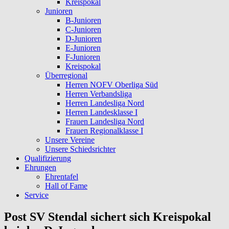
Kreispokal
Junioren
B-Junioren
C-Junioren
D-Junioren
E-Junioren
F-Junioren
Kreispokal
Überregional
Herren NOFV Oberliga Süd
Herren Verbandsliga
Herren Landesliga Nord
Herren Landesklasse I
Frauen Landesliga Nord
Frauen Regionalklasse I
Unsere Vereine
Unsere Schiedsrichter
Qualifizierung
Ehrungen
Ehrentafel
Hall of Fame
Service
Post SV Stendal sichert sich Kreispokal