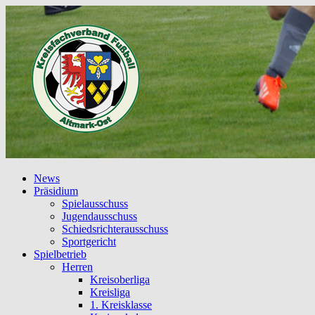
News
Präsidium
Spielausschuss
Jugendausschuss
Schiedsrichterausschuss
Sportgericht
Spielbetrieb
Herren
Kreisoberliga
Kreisliga
1. Kreisklasse