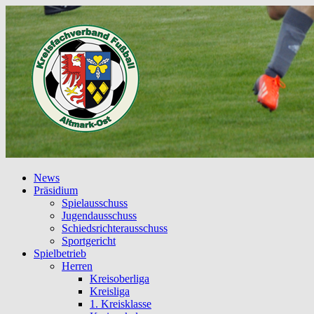
News
Präsidium
Spielausschuss
Jugendausschuss
Schiedsrichterausschuss
Sportgericht
Spielbetrieb
Herren
Kreisoberliga
Kreisliga
1. Kreisklasse