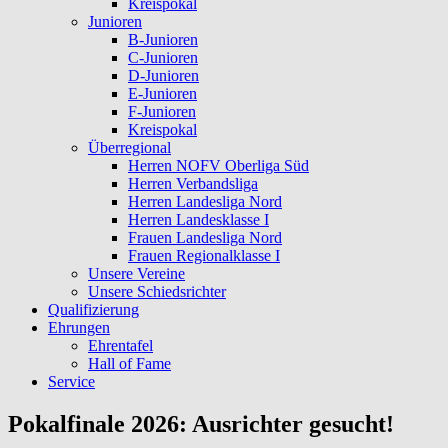
Kreispokal
Junioren
B-Junioren
C-Junioren
D-Junioren
E-Junioren
F-Junioren
Kreispokal
Überregional
Herren NOFV Oberliga Süd
Herren Verbandsliga
Herren Landesliga Nord
Herren Landesklasse I
Frauen Landesliga Nord
Frauen Regionalklasse I
Unsere Vereine
Unsere Schiedsrichter
Qualifizierung
Ehrungen
Ehrentafel
Hall of Fame
Service
Pokalfinale 2026: Ausrichter gesucht!