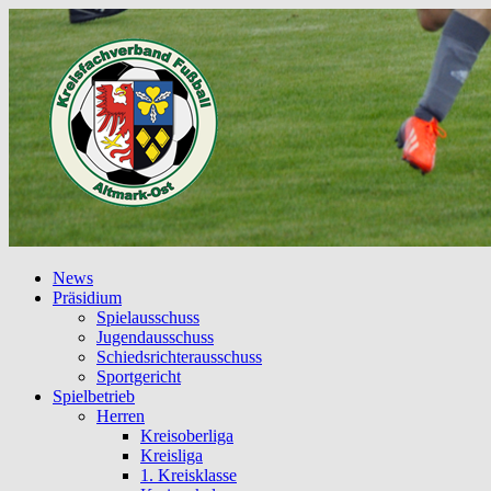
News
Präsidium
Spielausschuss
Jugendausschuss
Schiedsrichterausschuss
Sportgericht
Spielbetrieb
Herren
Kreisoberliga
Kreisliga
1. Kreisklasse