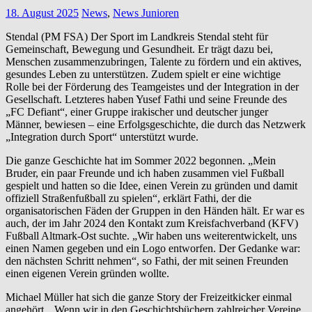
18. August 2025
News
,
News Junioren
Stendal (PM FSA) Der Sport im Landkreis Stendal steht für
Gemeinschaft, Bewegung und Gesundheit. Er trägt dazu bei,
Menschen zusammenzubringen, Talente zu fördern und ein aktives,
gesundes Leben zu unterstützen. Zudem spielt er eine wichtige
Rolle bei der Förderung des Teamgeistes und der Integration in der
Gesellschaft. Letzteres haben Yusef Fathi und seine Freunde des
„FC Defiant“, einer Gruppe irakischer und deutscher junger
Männer, bewiesen – eine Erfolgsgeschichte, die durch das Netzwerk
„Integration durch Sport“ unterstützt wurde.
Die ganze Geschichte hat im Sommer 2022 begonnen. „Mein
Bruder, ein paar Freunde und ich haben zusammen viel Fußball
gespielt und hatten so die Idee, einen Verein zu gründen und damit
offiziell Straßenfußball zu spielen“, erklärt Fathi, der die
organisatorischen Fäden der Gruppen in den Händen hält. Er war es
auch, der im Jahr 2024 den Kontakt zum Kreisfachverband (KFV)
Fußball Altmark-Ost suchte. „Wir haben uns weiterentwickelt, uns
einen Namen gegeben und ein Logo entworfen. Der Gedanke war:
den nächsten Schritt nehmen“, so Fathi, der mit seinen Freunden
einen eigenen Verein gründen wollte.
Michael Müller hat sich die ganze Story der Freizeitkicker einmal
angehört. „Wenn wir in den Geschichtsbüchern zahlreicher Vereine