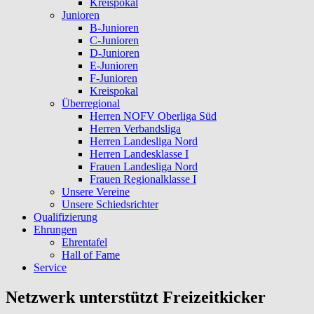
Kreispokal
Junioren
B-Junioren
C-Junioren
D-Junioren
E-Junioren
F-Junioren
Kreispokal
Überregional
Herren NOFV Oberliga Süd
Herren Verbandsliga
Herren Landesliga Nord
Herren Landesklasse I
Frauen Landesliga Nord
Frauen Regionalklasse I
Unsere Vereine
Unsere Schiedsrichter
Qualifizierung
Ehrungen
Ehrentafel
Hall of Fame
Service
Netzwerk unterstützt Freizeitkicker