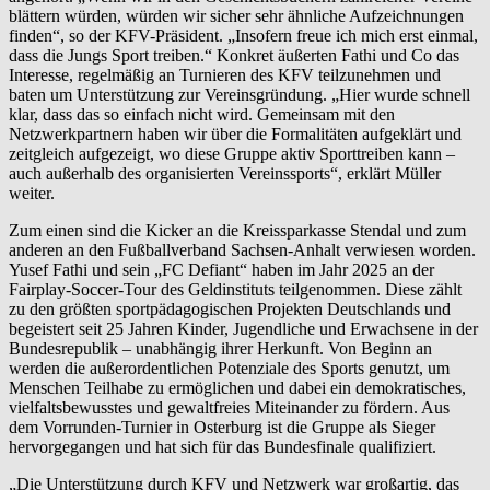
blättern würden, würden wir sicher sehr ähnliche Aufzeichnungen
finden“, so der KFV-Präsident. „Insofern freue ich mich erst einmal,
dass die Jungs Sport treiben.“ Konkret äußerten Fathi und Co das
Interesse, regelmäßig an Turnieren des KFV teilzunehmen und
baten um Unterstützung zur Vereinsgründung. „Hier wurde schnell
klar, dass das so einfach nicht wird. Gemeinsam mit den
Netzwerkpartnern haben wir über die Formalitäten aufgeklärt und
zeitgleich aufgezeigt, wo diese Gruppe aktiv Sporttreiben kann –
auch außerhalb des organisierten Vereinssports“, erklärt Müller
weiter.
Zum einen sind die Kicker an die Kreissparkasse Stendal und zum
anderen an den Fußballverband Sachsen-Anhalt verwiesen worden.
Yusef Fathi und sein „FC Defiant“ haben im Jahr 2025 an der
Fairplay-Soccer-Tour des Geldinstituts teilgenommen. Diese zählt
zu den größten sportpädagogischen Projekten Deutschlands und
begeistert seit 25 Jahren Kinder, Jugendliche und Erwachsene in der
Bundesrepublik – unabhängig ihrer Herkunft. Von Beginn an
werden die außerordentlichen Potenziale des Sports genutzt, um
Menschen Teilhabe zu ermöglichen und dabei ein demokratisches,
vielfaltsbewusstes und gewaltfreies Miteinander zu fördern. Aus
dem Vorrunden-Turnier in Osterburg ist die Gruppe als Sieger
hervorgegangen und hat sich für das Bundesfinale qualifiziert.
„Die Unterstützung durch KFV und Netzwerk war großartig, das