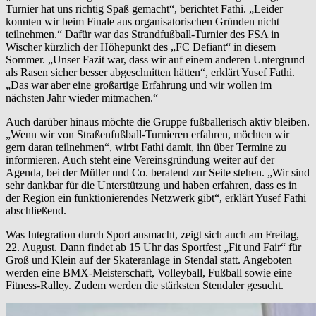
Turnier hat uns richtig Spaß gemacht“, berichtet Fathi. „Leider
konnten wir beim Finale aus organisatorischen Gründen nicht
teilnehmen.“ Dafür war das Strandfußball-Turnier des FSA in
Wischer kürzlich der Höhepunkt des „FC Defiant“ in diesem
Sommer. „Unser Fazit war, dass wir auf einem anderen Untergrund
als Rasen sicher besser abgeschnitten hätten“, erklärt Yusef Fathi.
„Das war aber eine großartige Erfahrung und wir wollen im
nächsten Jahr wieder mitmachen.“
Auch darüber hinaus möchte die Gruppe fußballerisch aktiv bleiben.
„Wenn wir von Straßenfußball-Turnieren erfahren, möchten wir
gern daran teilnehmen“, wirbt Fathi damit, ihn über Termine zu
informieren. Auch steht eine Vereinsgründung weiter auf der
Agenda, bei der Müller und Co. beratend zur Seite stehen. „Wir sind
sehr dankbar für die Unterstützung und haben erfahren, dass es in
der Region ein funktionierendes Netzwerk gibt“, erklärt Yusef Fathi
abschließend.
Was Integration durch Sport ausmacht, zeigt sich auch am Freitag,
22. August. Dann findet ab 15 Uhr das Sportfest „Fit und Fair“ für
Groß und Klein auf der Skateranlage in Stendal statt. Angeboten
werden eine BMX-Meisterschaft, Volleyball, Fußball sowie eine
Fitness-Ralley. Zudem werden die stärksten Stendaler gesucht.