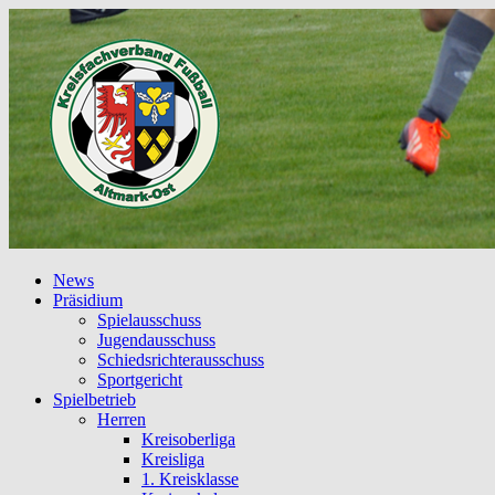
News
Präsidium
Spielausschuss
Jugendausschuss
Schiedsrichterausschuss
Sportgericht
Spielbetrieb
Herren
Kreisoberliga
Kreisliga
1. Kreisklasse