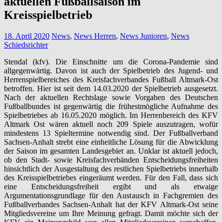
aktuellen Fußballsaison im
Kreisspielbetrieb
18. April 2020
News
,
News Herren
,
News Junioren
,
News
Schiedsrichter
Stendal (kfv). Die Einschnitte um die Corona-Pandemie sind
allgegenwärtig. Davon ist auch der Spielbetrieb des Jugend- und
Herrenspielbereiches des Kreisfachverbandes Fußball Altmark-Ost
betroffen. Hier ist seit dem 14.03.2020 der Spielbetrieb ausgesetzt.
Nach der aktuellen Rechtslage sowie Vorgaben des Deutschen
Fußballbundes ist gegenwärtig die frühestmögliche Aufnahme des
Spielbetriebes ab 16.05.2020 möglich. Im Herrenbereich des KFV
Altmark Ost wären aktuell noch 209 Spiele auszutragen, wofür
mindestens 13 Spieltermine notwendig sind. Der Fußballverband
Sachsen-Anhalt strebt eine einheitliche Lösung für die Abwicklung
der Saison im gesamten Landesgebiet an. Unklar ist aktuell jedoch,
ob den Stadt- sowie Kreisfachverbänden Entscheidungsfreiheiten
hinsichtlich der Ausgestaltung des restlichen Spielbetriebs innerhalb
des Kreisspielbetriebes eingeräumt werden. Für den Fall, dass sich
eine Entscheidungsfreiheit ergibt und als etwaige
Argumentationsgrundlage für den Austausch in Fachgremien des
Fußballverbandes Sachsen-Anhalt hat der KFV Altmark-Ost seine
Mitgliedsvereine um Ihre Meinung gefragt. Damit möchte sich der