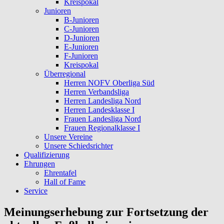
Kreispokal
Junioren
B-Junioren
C-Junioren
D-Junioren
E-Junioren
F-Junioren
Kreispokal
Überregional
Herren NOFV Oberliga Süd
Herren Verbandsliga
Herren Landesliga Nord
Herren Landesklasse I
Frauen Landesliga Nord
Frauen Regionalklasse I
Unsere Vereine
Unsere Schiedsrichter
Qualifizierung
Ehrungen
Ehrentafel
Hall of Fame
Service
Meinungserhebung zur Fortsetzung der