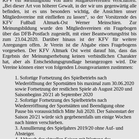
KFV ein Meinungsbild von allen Mitgliedsvereinen verschaffen.
„Bei dieser Art von höherer Gewalt, in der wir uns gegenwärtig alle
befinden, ist es uns besonders wichtig, die Ansichten unser
Mitgliedsvereine mit einfließen zu lassen“, so der Vorsitzende des
KFV Fußball Altmark-Ost Werner Meinschien. Zur
Meinungsbildung wurde den Mitgliedsvereinen ein Fragebogen
über das DFB-Postfach zugestellt, mit einer Beantwortungsfrist bis
zum 23.04.2020. Darüber hinaus ist der KFV für weitere
Anregungen offen. Je Verein ist die Abgabe eines Fragebogens
vorgesehen. Der KFV Altmark Ost weist darauf hin, dass das
Ergebnis der Meinungserhebung keinen verbindlichen Charakter
hat, aber als Entscheidungsgrundlage herangezogen wird. Die
Vereine können einer von folgenden Lösungsvarianten zustimmen:
1. Sofortige Fortsetzung des Spielbetriebs nach
Wiederöffnung der Sportstätten bis maximal zum 30.06.2020
sowie Fortsetzung der restlichen Spiele ab August 2020 und
Saisonbeginn 20/21 ab September 2020
2. Sofortige Fortsetzung des Spielbetriebs nach
Wiedereröffnung der Sportstätten und Beendigung ohne
Pause bis voraussichtlich Mitte Juli 2020. Der Saisonstart der
Saison 20/21 würde sich gegebenenfalls um einige Wochen
nach hinten verschieben.
3. Annullierung des Spieljahres 2019/20 ohne Auf- und
Absteiger.