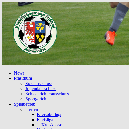
News
Präsidium
Spielausschuss
Jugendausschuss
Schiedsrichterausschuss
Sportgericht
Spielbetrieb
Herren
Kreisoberliga
Kreisliga
1. Kreisklasse