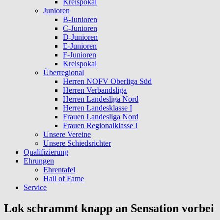
Kreispokal
Junioren
B-Junioren
C-Junioren
D-Junioren
E-Junioren
F-Junioren
Kreispokal
Überregional
Herren NOFV Oberliga Süd
Herren Verbandsliga
Herren Landesliga Nord
Herren Landesklasse I
Frauen Landesliga Nord
Frauen Regionalklasse I
Unsere Vereine
Unsere Schiedsrichter
Qualifizierung
Ehrungen
Ehrentafel
Hall of Fame
Service
Lok schrammt knapp an Sensation vorbei