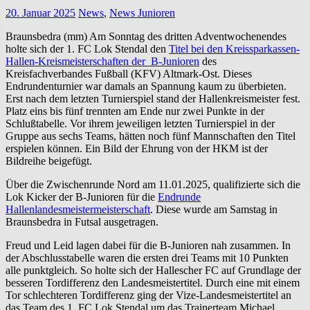
20. Januar 2025
News
,
News Junioren
Braunsbedra (mm) Am Sonntag des dritten Adventwochenendes
holte sich der 1. FC Lok Stendal den
Titel bei den Kreissparkassen-
Hallen-Kreismeisterschaften der B-Junioren
des
Kreisfachverbandes Fußball (KFV) Altmark-Ost. Dieses
Endrundenturnier war damals an Spannung kaum zu überbieten.
Erst nach dem letzten Turnierspiel stand der Hallenkreismeister fest.
Platz eins bis fünf trennten am Ende nur zwei Punkte in der
Schlußtabelle. Vor ihrem jeweiligen letzten Turnierspiel in der
Gruppe aus sechs Teams, hätten noch fünf Mannschaften den Titel
erspielen können. Ein Bild der Ehrung von der HKM ist der
Bildreihe beigefügt.
Über die Zwischenrunde Nord am 11.01.2025, qualifizierte sich die
Lok Kicker der B-Junioren für die
Endrunde
Hallenlandesmeistermeisterschaft
. Diese wurde am Samstag in
Braunsbedra in Futsal ausgetragen.
Freud und Leid lagen dabei für die B-Junioren nah zusammen. In
der Abschlusstabelle waren die ersten drei Teams mit 10 Punkten
alle punktgleich. So holte sich der Hallescher FC auf Grundlage der
besseren Tordifferenz den Landesmeistertitel. Durch eine mit einem
Tor schlechteren Tordifferenz ging der Vize-Landesmeistertitel an
das Team des 1. FC Lok Stendal um das Trainerteam Michael