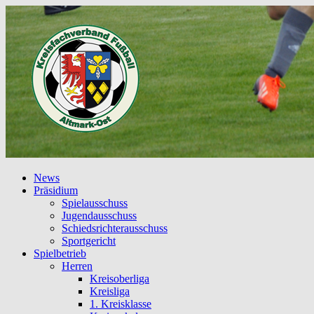
News
Präsidium
Spielausschuss
Jugendausschuss
Schiedsrichterausschuss
Sportgericht
Spielbetrieb
Herren
Kreisoberliga
Kreisliga
1. Kreisklasse