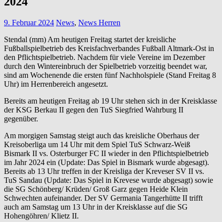
2024
9. Februar 2024
News
,
News Herren
Stendal (mm) Am heutigen Freitag startet der kreisliche
Fußballspielbetrieb des Kreisfachverbandes Fußball Altmark-Ost in
den Pflichtspielbetrieb. Nachdem für viele Vereine im Dezember
durch den Wintereinbruch der Spielbetrieb vorzeitig beendet war,
sind am Wochenende die ersten fünf Nachholspiele (Stand Freitag 8
Uhr) im Herrenbereich angesetzt.
Bereits am heutigen Freitag ab 19 Uhr stehen sich in der Kreisklasse
der KSG Berkau II gegen den TuS Siegfried Wahrburg II
gegenüber.
Am morgigen Samstag steigt auch das kreisliche Oberhaus der
Kreisoberliga um 14 Uhr mit dem Spiel TuS Schwarz-Weiß
Bismark II vs. Osterburger FC II wieder in den Pflichtspielbetrieb
im Jahr 2024 ein (Update: Das Spiel in Bismark wurde abgesagt).
Bereits ab 13 Uhr treffen in der Kreisliga der Kreveser SV II vs.
TuS Sandau (Update: Das Spiel in Krevese wurde abgesagt) sowie
die SG Schönberg/ Krüden/ Groß Garz gegen Heide Klein
Schwechten aufeinander. Der SV Germania Tangerhütte II trifft
auch am Samstag um 13 Uhr in der Kreisklasse auf die SG
Hohengöhren/ Klietz II.