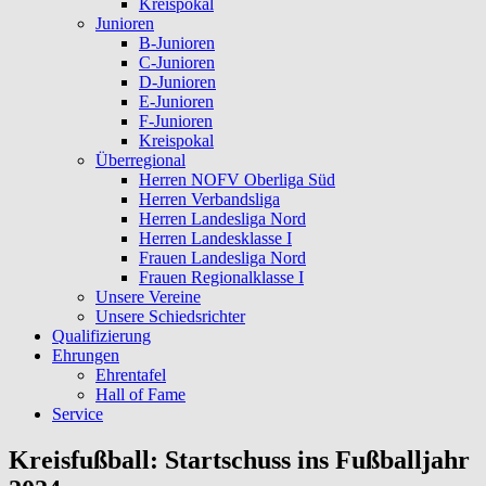
Kreispokal
Junioren
B-Junioren
C-Junioren
D-Junioren
E-Junioren
F-Junioren
Kreispokal
Überregional
Herren NOFV Oberliga Süd
Herren Verbandsliga
Herren Landesliga Nord
Herren Landesklasse I
Frauen Landesliga Nord
Frauen Regionalklasse I
Unsere Vereine
Unsere Schiedsrichter
Qualifizierung
Ehrungen
Ehrentafel
Hall of Fame
Service
Kreisfußball: Startschuss ins Fußballjahr