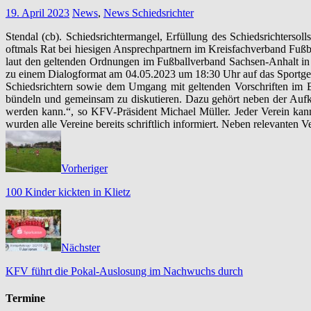
19. April 2023
News
,
News Schiedsrichter
Stendal (cb). Schiedsrichtermangel, Erfüllung des Schiedsrichtersoll
oftmals Rat bei hiesigen Ansprechpartnern im Kreisfachverband Fußb
laut den geltenden Ordnungen im Fußballverband Sachsen-Anhalt in e
zu einem Dialogformat am 04.05.2023 um 18:30 Uhr auf das Sportgelä
Schiedsrichtern sowie dem Umgang mit geltenden Vorschriften im Be
bündeln und gemeinsam zu diskutieren. Dazu gehört neben der Aufk
werden kann.“, so KFV-Präsident Michael Müller. Jeder Verein kann
wurden alle Vereine bereits schriftlich informiert. Neben relevante
Vorheriger
100 Kinder kickten in Klietz
Nächster
KFV führt die Pokal-Auslosung im Nachwuchs durch
Termine