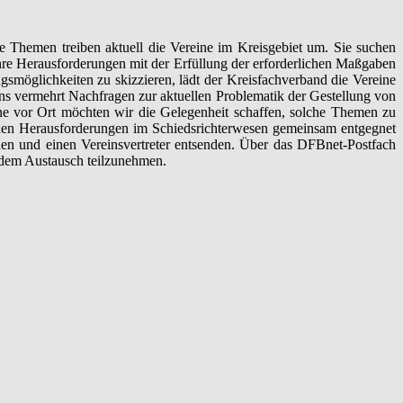
iche Themen treiben aktuell die Vereine im Kreisgebiet um. Sie suchen
hre Herausforderungen mit der Erfüllung der erforderlichen Maßgaben
smöglichkeiten zu skizzieren, lädt der Kreisfachverband die Vereine
ns vermehrt Nachfragen zur aktuellen Problematik der Gestellung von
ine vor Ort möchten wir die Gelegenheit schaffen, solche Themen zu
 den Herausforderungen im Schiedsrichterwesen gemeinsam entgegnet
den und einen Vereinsvertreter entsenden. Über das DFBnet-Postfach
n dem Austausch teilzunehmen.