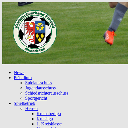
News
Präsidium
Spielausschuss
Jugendausschuss
Schiedsrichterausschuss
Sportgericht
Spielbetrieb
Herren
Kreisoberliga
Kreisliga
1. Kreisklasse