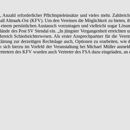
s, Anzahl erforderlicher Pflichtspieleinsätze und vieles mehr. Zahlre
all Altmark-Ost (KFV). Um den Vereinen die Möglichkeit zu bieten, i
inem persönlichen Austausch vorzutragen und vielleicht sogar Lösung
nde des Post SV Stendal ein. „In jüngster Vergangenheit erreichten u
reich Schiedsrichterwesen. Als erster Ansprechpartner für die Vere
lärung zur derzeitigen Rechtslage auch, Optionen zu erarbeiten, wie
 sich hierzu im Vorfeld der Veranstaltung bei Michael Müller anmel
n Vertretern des KFV wurden auch Vertreter des FSA dazu eingeladen, a