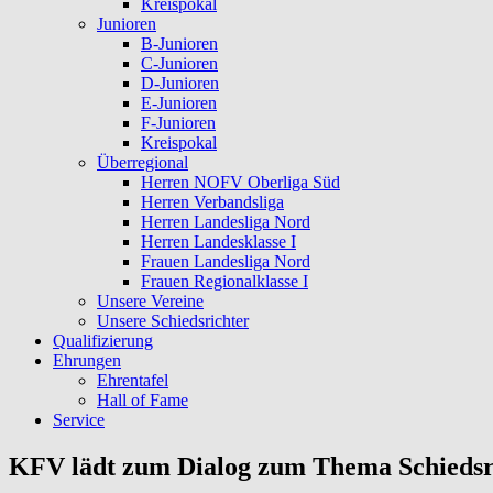
Kreispokal
Junioren
B-Junioren
C-Junioren
D-Junioren
E-Junioren
F-Junioren
Kreispokal
Überregional
Herren NOFV Oberliga Süd
Herren Verbandsliga
Herren Landesliga Nord
Herren Landesklasse I
Frauen Landesliga Nord
Frauen Regionalklasse I
Unsere Vereine
Unsere Schiedsrichter
Qualifizierung
Ehrungen
Ehrentafel
Hall of Fame
Service
KFV lädt zum Dialog zum Thema Schiedsr