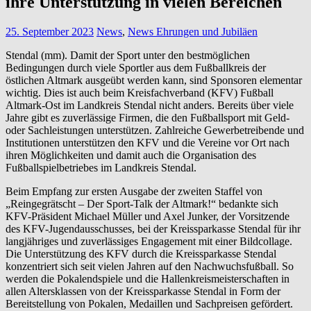
ihre Unterstützung in vielen Bereichen
25. September 2023
News
,
News Ehrungen und Jubiläen
Stendal (mm). Damit der Sport unter den bestmöglichen
Bedingungen durch viele Sportler aus dem Fußballkreis der
östlichen Altmark ausgeübt werden kann, sind Sponsoren elementar
wichtig. Dies ist auch beim Kreisfachverband (KFV) Fußball
Altmark-Ost im Landkreis Stendal nicht anders. Bereits über viele
Jahre gibt es zuverlässige Firmen, die den Fußballsport mit Geld-
oder Sachleistungen unterstützen. Zahlreiche Gewerbetreibende und
Institutionen unterstützen den KFV und die Vereine vor Ort nach
ihren Möglichkeiten und damit auch die Organisation des
Fußballspielbetriebes im Landkreis Stendal.
Beim Empfang zur ersten Ausgabe der zweiten Staffel von
„Reingegrätscht – Der Sport-Talk der Altmark!“ bedankte sich
KFV-Präsident Michael Müller und Axel Junker, der Vorsitzende
des KFV-Jugendausschusses, bei der Kreissparkasse Stendal für ihr
langjähriges und zuverlässiges Engagement mit einer Bildcollage.
Die Unterstützung des KFV durch die Kreissparkasse Stendal
konzentriert sich seit vielen Jahren auf den Nachwuchsfußball. So
werden die Pokalendspiele und die Hallenkreismeisterschaften in
allen Altersklassen von der Kreissparkasse Stendal in Form der
Bereitstellung von Pokalen, Medaillen und Sachpreisen gefördert.