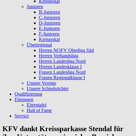
Kreispokal
Junioren
B-Junioren
C-Junioren
D-Junioren
E-Junioren
F-Junioren
Kreispokal
Überregional
Herren NOFV Oberliga Süd
Herren Verbandsliga
Herren Landesliga Nord
Herren Landesklasse I
Frauen Landesliga Nord
Frauen Regionalklasse I
Unsere Vereine
Unsere Schiedsrichter
Qualifizierung
Ehrungen
Ehrentafel
Hall of Fame
Service
KFV dankt Kreissparkasse Stendal für