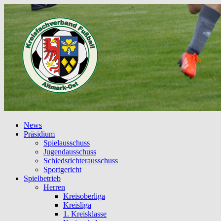
News
Präsidium
Spielausschuss
Jugendausschuss
Schiedsrichterausschuss
Sportgericht
Spielbetrieb
Herren
Kreisoberliga
Kreisliga
1. Kreisklasse